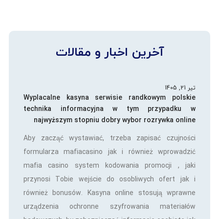
آخرین اخبار و مقالات
تیر 21, 1405
Wyplacalne kasyna serwisie randkowym polskie
technika informacyjna w tym przypadku w
najwyższym stopniu dobry wybor rozrywka online
Aby zacząć wystawiać, trzeba zapisać czujności
formularza mafiacasino jak i również wprowadzić
mafia casino system kodowania promocji , jaki
przynosi Tobie wejście do osobliwych ofert jak i
również bonusów. Kasyna online stosują wprawne
urządzenia ochronne szyfrowania materiałów