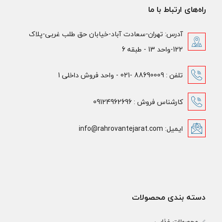
راه‌های ارتباط با ما
آدرس: تهران-سعادت آباد-خیابان حق طلب غربی-پلاک
122-واحد 13 - طبقه 6
تلفن : 88690009 -021 - واحد فروش داخلی 1
کارشناس فروش : 09124962696
ایمیل: info@rahrovantejarat.com
دسته بندی محصولات
محصولات غذایی