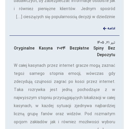
badawczych, by zabezpieczać informacje osobiste jak
i również pieniężne klientów. Jednym spośród
cieszących się popularnością decyzji w dziedzinie […]
ادامه
تیر 21, 1405
Oryginalne Kasyna 2024 Bezpłatne Spiny Bez
Depozytu
W całej kasynach przez internet gracze mogą zaznać
tegoż samego stopnia emocji, wówczas gdy
zdecydują czujności zagrać po kości przez internet.
Taka rozrywka jest jedną pochodzące z w
najwyższym stopniu przyciągających lokalizacji w całej
kasynach, w każdej sytuacji zjednywa najbardziej
liczną grupę fanów oraz widzów. Pod rozmaitym
opcjom zakładów jak i również możliwości wyboru