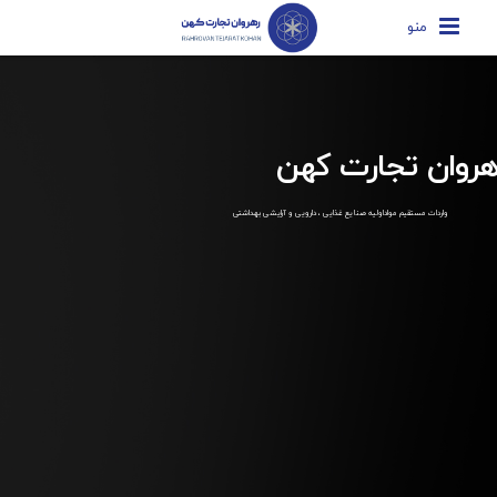
منو
هروان تجارت کهن
واردات مستقیم مواداولیه صنایع غذایی ، دارویی و آرایشی بهداشتی