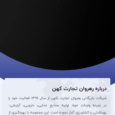
درباره رهروان تجارت کهن
شرڪت بازرگانی رهروان تجارت ڪهن از سال ۱۳۹۶ فعالیت خود را
در زمینه واردات مواد اولیه صنایع غذایی، دارویی، آرایشی‌-
بهداشتی و کشاورزی آغاز نموده است. این مجموعه با بهره‌گیری از