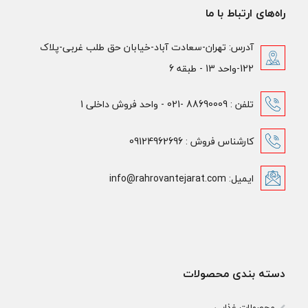
راه‌های ارتباط با ما
آدرس: تهران-سعادت آباد-خیابان حق طلب غربی-پلاک
122-واحد 13 - طبقه 6
تلفن : 88690009 -021 - واحد فروش داخلی 1
کارشناس فروش : 09124962696
ایمیل: info@rahrovantejarat.com
دسته بندی محصولات
محصولات غذایی