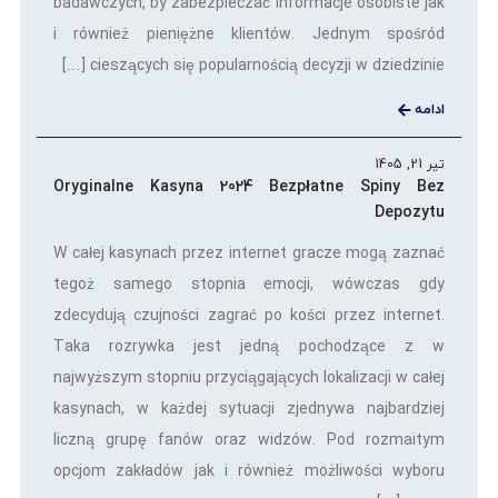
badawczych, by zabezpieczać informacje osobiste jak
i również pieniężne klientów. Jednym spośród
cieszących się popularnością decyzji w dziedzinie […]
ادامه
تیر 21, 1405
Oryginalne Kasyna 2024 Bezpłatne Spiny Bez
Depozytu
W całej kasynach przez internet gracze mogą zaznać
tegoż samego stopnia emocji, wówczas gdy
zdecydują czujności zagrać po kości przez internet.
Taka rozrywka jest jedną pochodzące z w
najwyższym stopniu przyciągających lokalizacji w całej
kasynach, w każdej sytuacji zjednywa najbardziej
liczną grupę fanów oraz widzów. Pod rozmaitym
opcjom zakładów jak i również możliwości wyboru