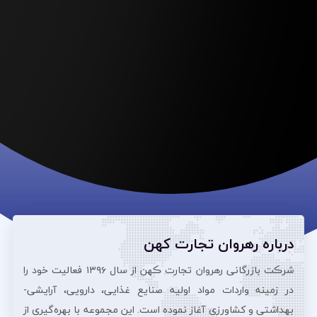
درباره رهروان تجارت کهن
شرڪت بازرگانی رهروان تجارت ڪهن از سال ۱۳۹۶ فعالیت خود را
در زمینه واردات مواد اولیه صنایع غذایی، دارویی، آرایشی‌-
بهداشتی و کشاورزی آغاز نموده است. این مجموعه با بهره‌گیری از