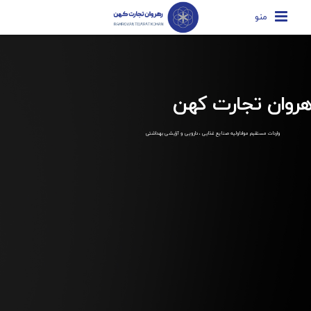
منو
هروان تجارت کهن
واردات مستقیم مواداولیه صنایع غذایی ، دارویی و آرایشی بهداشتی