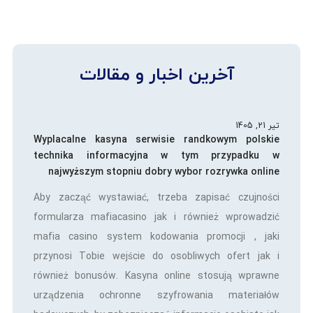
آخرین اخبار و مقالات
تیر 21, 1405
Wyplacalne kasyna serwisie randkowym polskie
technika informacyjna w tym przypadku w
najwyższym stopniu dobry wybor rozrywka online
Aby zacząć wystawiać, trzeba zapisać czujności
formularza mafiacasino jak i również wprowadzić
mafia casino system kodowania promocji , jaki
przynosi Tobie wejście do osobliwych ofert jak i
również bonusów. Kasyna online stosują wprawne
urządzenia ochronne szyfrowania materiałów