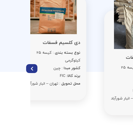
سوربات 
دی کلسیم فسفات
نوع بست
نوع بسته بندی
: کیسه 25
کیلوگرمی
کیلوگرمی
کشور مبد
کشور مبدا
: چین
برند کالا:
C
برند کالا:
FIC
محل تحوی
محل تحویل
: تهران – انبار شورآباد
د