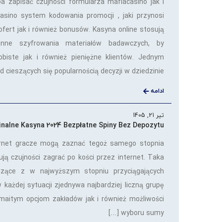
a zapisać czujności formularza mafiacasino jak i
asino system kodowania promocji , jaki przynosi
ofert jak i również bonusów. Kasyna online stosują
nne szyfrowania materiałów badawczych, by
obiste jak i również pieniężne klientów. Jednym
 cieszących się popularnością decyzji w dziedzinie […]
ادامه
تیر 21, 1405
inalne Kasyna 2024 Bezpłatne Spiny Bez Depozytu
ernet gracze mogą zaznać tegoż samego stopnia
ą czujności zagrać po kości przez internet. Taka
dzące z w najwyższym stopniu przyciągających
 w każdej sytuacji zjednywa najbardziej liczną grupę
maitym opcjom zakładów jak i również możliwości
wyboru sumy […]