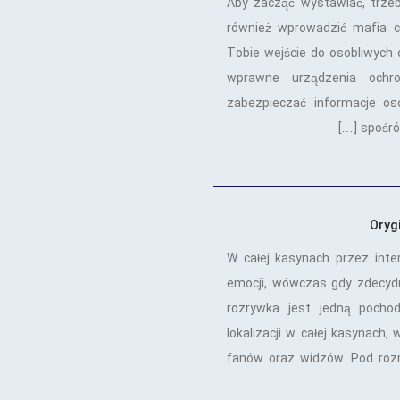
Aby zacząć wystawiać, trzeb
również wprowadzić mafia c
Tobie wejście do osobliwych 
wprawne urządzenia ochro
zabezpieczać informacje os
spośród
Oryg
W całej kasynach przez int
emocji, wówczas gdy zdecyduj
rozrywka jest jedną pocho
lokalizacji w całej kasynach,
fanów oraz widzów. Pod roz