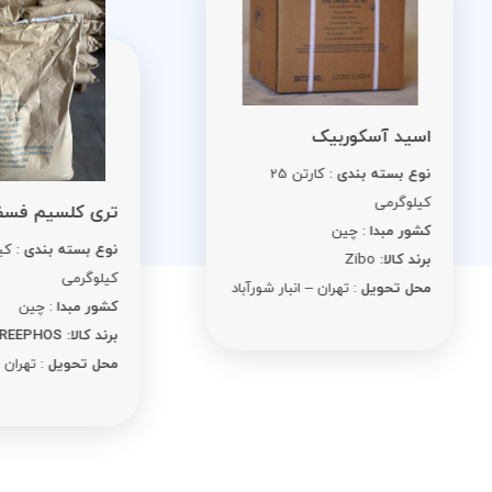
ید آسکوربیک
ع بسته بندی
: کارتن 25
لوگرمی
تری کلسیم فسفات
ور مبدا
: چین
نوع بسته بندی
: کیسه 25
د کالا:
Zibo
کیلوگرمی
ل تحویل
: تهران – انبار شورآباد
کشور مبدا
: چین
برند کالا: REEPHOS
محل تحویل
: تهران – انبار شورآبا