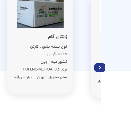
اس
زانتان گام
نو
نوع بسته بندی
: کارتن
ن 25
کی
25کیلوگرمی
کش
کشور مبدا
: چین
برن
برند کالا :
FUFENG-MEIHUA
مح
محل تحویل
: تهران – انبار شورآباد
ر شورآباد