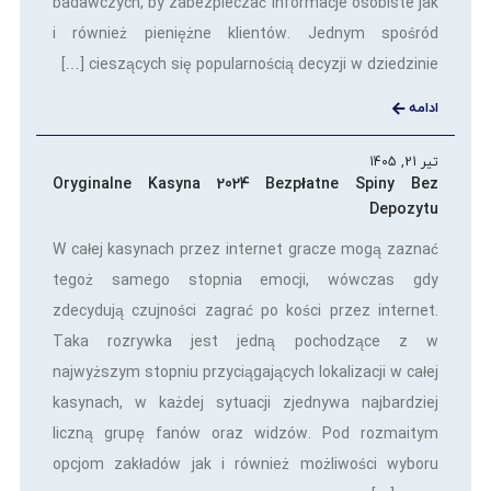
badawczych, by zabezpieczać informacje osobiste jak
i również pieniężne klientów. Jednym spośród
cieszących się popularnością decyzji w dziedzinie […]
ادامه
تیر 21, 1405
Oryginalne Kasyna 2024 Bezpłatne Spiny Bez
Depozytu
W całej kasynach przez internet gracze mogą zaznać
tegoż samego stopnia emocji, wówczas gdy
zdecydują czujności zagrać po kości przez internet.
Taka rozrywka jest jedną pochodzące z w
najwyższym stopniu przyciągających lokalizacji w całej
kasynach, w każdej sytuacji zjednywa najbardziej
liczną grupę fanów oraz widzów. Pod rozmaitym
opcjom zakładów jak i również możliwości wyboru