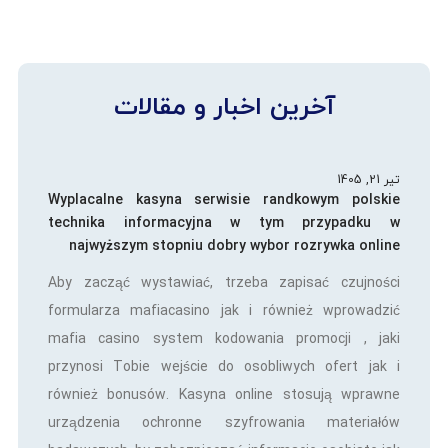
آخرین اخبار و مقالات
تیر 21, 1405
Wyplacalne kasyna serwisie randkowym polskie
technika informacyjna w tym przypadku w
najwyższym stopniu dobry wybor rozrywka online
Aby zacząć wystawiać, trzeba zapisać czujności
formularza mafiacasino jak i również wprowadzić
mafia casino system kodowania promocji , jaki
przynosi Tobie wejście do osobliwych ofert jak i
również bonusów. Kasyna online stosują wprawne
urządzenia ochronne szyfrowania materiałów