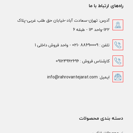
راه‌های ارتباط با ما
آدرس: تهران-سعادت آباد-خیابان حق طلب غربی-پلاک
122-واحد 13 - طبقه 6
تلفن : 88690009 -021 - واحد فروش داخلی 1
کارشناس فروش : 09124962696
ایمیل: info@rahrovantejarat.com
دسته بندی محصولات
محصولات غذایی