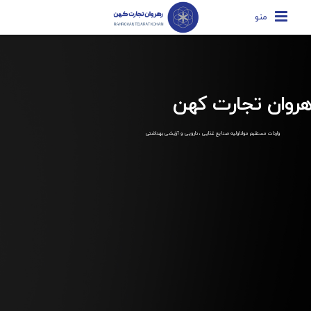
منو
هروان تجارت کهن
واردات مستقیم مواداولیه صنایع غذایی ، دارویی و آرایشی بهداشتی