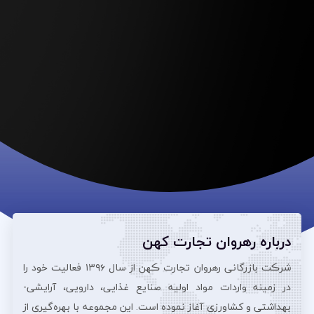
درباره رهروان تجارت کهن
شرڪت بازرگانی رهروان تجارت ڪهن از سال ۱۳۹۶ فعالیت خود را
در زمینه واردات مواد اولیه صنایع غذایی، دارویی، آرایشی‌-
بهداشتی و کشاورزی آغاز نموده است. این مجموعه با بهره‌گیری از