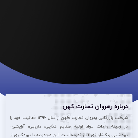
درباره رهروان تجارت کهن
شرڪت بازرگانی رهروان تجارت ڪهن از سال ۱۳۹۶ فعالیت خود را
در زمینه واردات مواد اولیه صنایع غذایی، دارویی، آرایشی‌-
بهداشتی و کشاورزی آغاز نموده است. این مجموعه با بهره‌گیری از