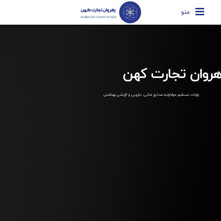
منو
هروان تجارت کهن
واردات مستقیم مواداولیه صنایع غذایی ، دارویی و آرایشی بهداشتی