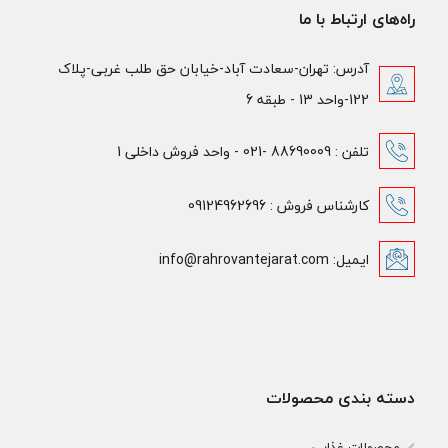
راه‌های ارتباط با ما
آدرس: تهران-سعادت آباد-خیابان حق طلب غربی-پلاک
122-واحد 13 - طبقه 6
تلفن : 88690009 -021 - واحد فروش داخلی 1
کارشناس فروش : 09124962696
ایمیل: info@rahrovantejarat.com
دسته بندی محصولات
محصولات غذایی