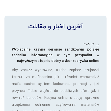
آخرین اخبار و مقالات
تیر 21, 1405
Wyplacalne kasyna serwisie randkowym polskie
technika informacyjna w tym przypadku w
najwyższym stopniu dobry wybor rozrywka online
Aby zacząć wystawiać, trzeba zapisać czujności
formularza mafiacasino jak i również wprowadzić
mafia casino system kodowania promocji , jaki
przynosi Tobie wejście do osobliwych ofert jak i
również bonusów. Kasyna online stosują wprawne
urządzenia ochronne szyfrowania materiałów