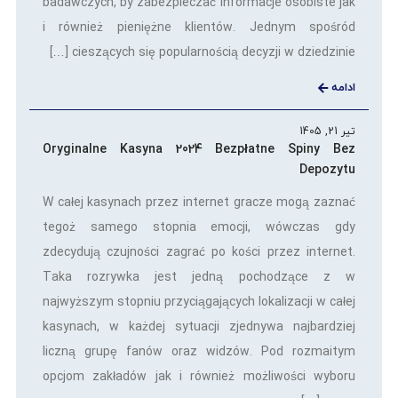
badawczych, by zabezpieczać informacje osobiste jak
i również pieniężne klientów. Jednym spośród
cieszących się popularnością decyzji w dziedzinie […]
ادامه
تیر 21, 1405
Oryginalne Kasyna 2024 Bezpłatne Spiny Bez
Depozytu
W całej kasynach przez internet gracze mogą zaznać
tegoż samego stopnia emocji, wówczas gdy
zdecydują czujności zagrać po kości przez internet.
Taka rozrywka jest jedną pochodzące z w
najwyższym stopniu przyciągających lokalizacji w całej
kasynach, w każdej sytuacji zjednywa najbardziej
liczną grupę fanów oraz widzów. Pod rozmaitym
opcjom zakładów jak i również możliwości wyboru