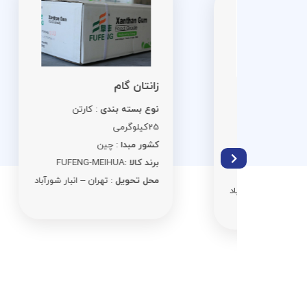
اس
زانتان گام
نو
نوع بسته بندی
: کارتن
ن 25
کی
25کیلوگرمی
کش
کشور مبدا
: چین
برن
برند کالا :
FUFENG-MEIHUA
مح
محل تحویل
: تهران – انبار شورآباد
ر شورآباد