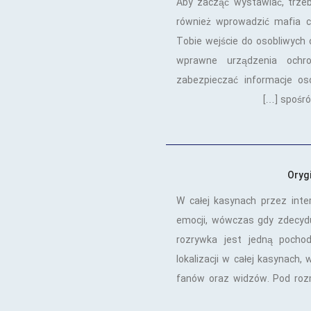
Aby zacząć wystawiać, trzeb
również wprowadzić mafia c
Tobie wejście do osobliwych 
wprawne urządzenia ochro
zabezpieczać informacje os
spośród
Oryg
W całej kasynach przez int
emocji, wówczas gdy zdecyduj
rozrywka jest jedną pocho
lokalizacji w całej kasynach,
fanów oraz widzów. Pod roz