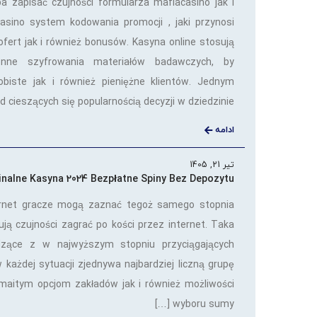
a zapisać czujności formularza mafiacasino jak i
asino system kodowania promocji , jaki przynosi
ofert jak i również bonusów. Kasyna online stosują
nne szyfrowania materiałów badawczych, by
obiste jak i również pieniężne klientów. Jednym
 cieszących się popularnością decyzji w dziedzinie […]
ادامه
تیر 21, 1405
inalne Kasyna 2024 Bezpłatne Spiny Bez Depozytu
ernet gracze mogą zaznać tegoż samego stopnia
ą czujności zagrać po kości przez internet. Taka
dzące z w najwyższym stopniu przyciągających
 w każdej sytuacji zjednywa najbardziej liczną grupę
maitym opcjom zakładów jak i również możliwości
wyboru sumy […]