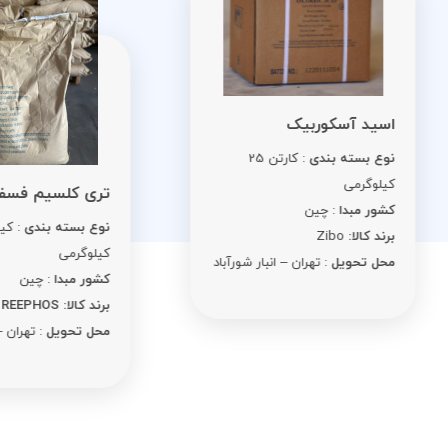
ید آسکوربیک
ع بسته بندی
: کارتن 25
لوگرمی
تری کلسیم فسفات
ور مبدا
: چین
نوع بسته بندی
: کیسه 25
د کالا:
Zibo
کیلوگرمی
ل تحویل
: تهران – انبار شورآباد
کشور مبدا
: چین
برند کالا: REEPHOS
محل تحویل
: تهران – انبار شورآبا