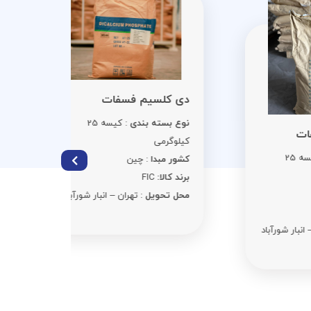
سوربات 
دی کلسیم فسفات
نوع بست
نوع بسته بندی
: کیسه 25
کیلوگرمی
کیلوگرمی
کشور مبد
کشور مبدا
: چین
برند کالا:
C
برند کالا:
FIC
محل تحوی
محل تحویل
: تهران – انبار شورآباد
د