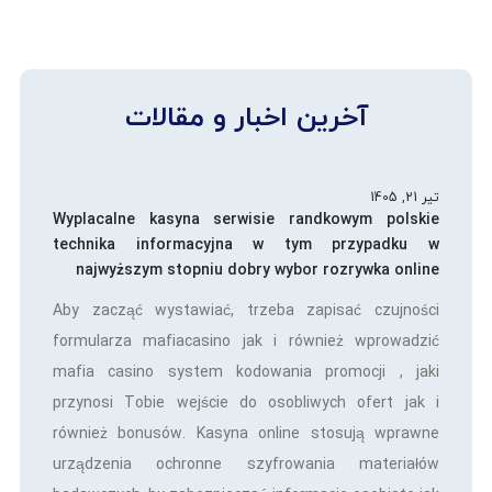
آخرین اخبار و مقالات
تیر 21, 1405
Wyplacalne kasyna serwisie randkowym polskie
technika informacyjna w tym przypadku w
najwyższym stopniu dobry wybor rozrywka online
Aby zacząć wystawiać, trzeba zapisać czujności
formularza mafiacasino jak i również wprowadzić
mafia casino system kodowania promocji , jaki
przynosi Tobie wejście do osobliwych ofert jak i
również bonusów. Kasyna online stosują wprawne
urządzenia ochronne szyfrowania materiałów