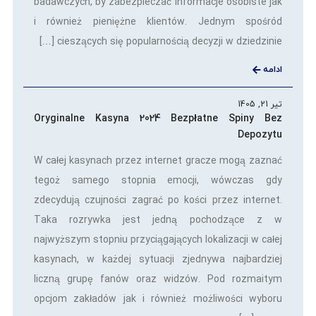
badawczych, by zabezpieczać informacje osobiste jak
i również pieniężne klientów. Jednym spośród
cieszących się popularnością decyzji w dziedzinie […]
ادامه
تیر 21, 1405
Oryginalne Kasyna 2024 Bezpłatne Spiny Bez
Depozytu
W całej kasynach przez internet gracze mogą zaznać
tegoż samego stopnia emocji, wówczas gdy
zdecydują czujności zagrać po kości przez internet.
Taka rozrywka jest jedną pochodzące z w
najwyższym stopniu przyciągających lokalizacji w całej
kasynach, w każdej sytuacji zjednywa najbardziej
liczną grupę fanów oraz widzów. Pod rozmaitym
opcjom zakładów jak i również możliwości wyboru