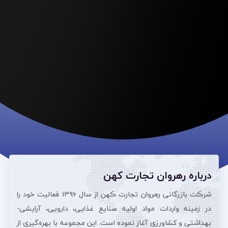
درباره رهروان تجارت کهن
شرڪت بازرگانی رهروان تجارت ڪهن از سال ۱۳۹۶ فعالیت خود را
در زمینه واردات مواد اولیه صنایع غذایی، دارویی، آرایشی‌-
بهداشتی و کشاورزی آغاز نموده است. این مجموعه با بهره‌گیری از