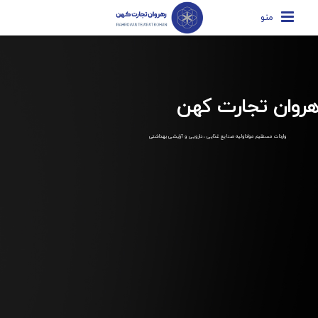
منو
هروان تجارت کهن
واردات مستقیم مواداولیه صنایع غذایی ، دارویی و آرایشی بهداشتی