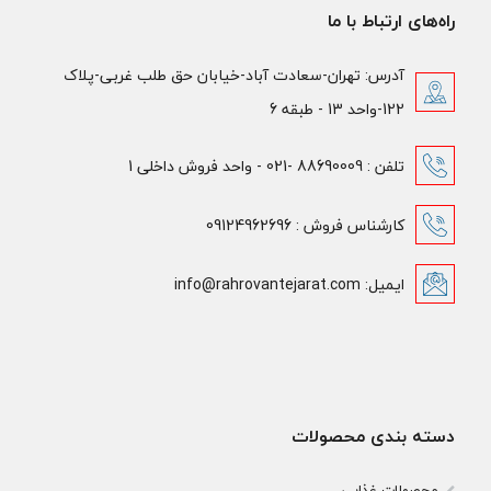
راه‌های ارتباط با ما
آدرس: تهران-سعادت آباد-خیابان حق طلب غربی-پلاک
122-واحد 13 - طبقه 6
تلفن : 88690009 -021 - واحد فروش داخلی 1
کارشناس فروش : 09124962696
ایمیل: info@rahrovantejarat.com
دسته بندی محصولات
محصولات غذایی