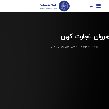
منو
هروان تجارت کهن
واردات مستقیم مواداولیه صنایع غذایی ، دارویی و آرایشی بهداشتی