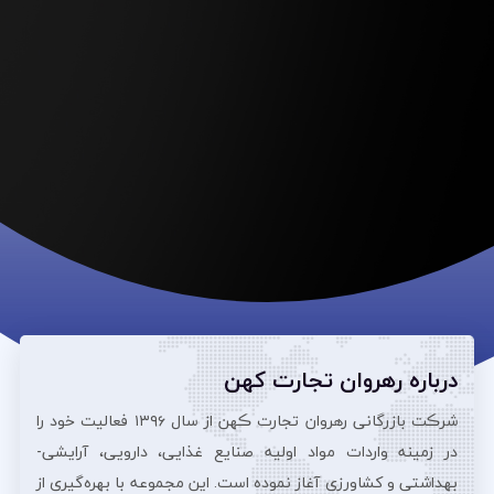
درباره رهروان تجارت کهن
شرڪت بازرگانی رهروان تجارت ڪهن از سال ۱۳۹۶ فعالیت خود را
در زمینه واردات مواد اولیه صنایع غذایی، دارویی، آرایشی‌-
بهداشتی و کشاورزی آغاز نموده است. این مجموعه با بهره‌گیری از