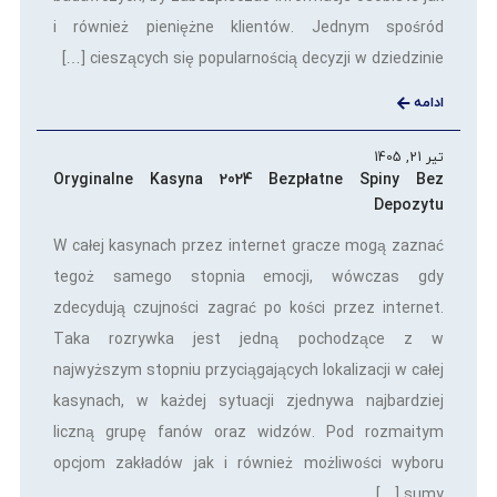
i również pieniężne klientów. Jednym spośród
cieszących się popularnością decyzji w dziedzinie […]
ادامه
تیر 21, 1405
Oryginalne Kasyna 2024 Bezpłatne Spiny Bez
Depozytu
W całej kasynach przez internet gracze mogą zaznać
tegoż samego stopnia emocji, wówczas gdy
zdecydują czujności zagrać po kości przez internet.
Taka rozrywka jest jedną pochodzące z w
najwyższym stopniu przyciągających lokalizacji w całej
kasynach, w każdej sytuacji zjednywa najbardziej
liczną grupę fanów oraz widzów. Pod rozmaitym
opcjom zakładów jak i również możliwości wyboru
sumy […]