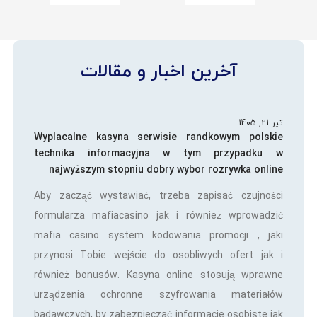
آخرین اخبار و مقالات
تیر 21, 1405
Wyplacalne kasyna serwisie randkowym polskie
technika informacyjna w tym przypadku w
najwyższym stopniu dobry wybor rozrywka online
Aby zacząć wystawiać, trzeba zapisać czujności
formularza mafiacasino jak i również wprowadzić
mafia casino system kodowania promocji , jaki
przynosi Tobie wejście do osobliwych ofert jak i
również bonusów. Kasyna online stosują wprawne
urządzenia ochronne szyfrowania materiałów
badawczych, by zabezpieczać informacje osobiste jak