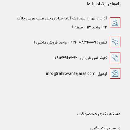
راه‌های ارتباط با ما
آدرس: تهران-سعادت آباد-خیابان حق طلب غربی-پلاک
122-واحد 13 - طبقه 6
تلفن : 88690009 -021 - واحد فروش داخلی 1
کارشناس فروش : 09124962696
ایمیل: info@rahrovantejarat.com
دسته بندی محصولات
محصولات غذایی