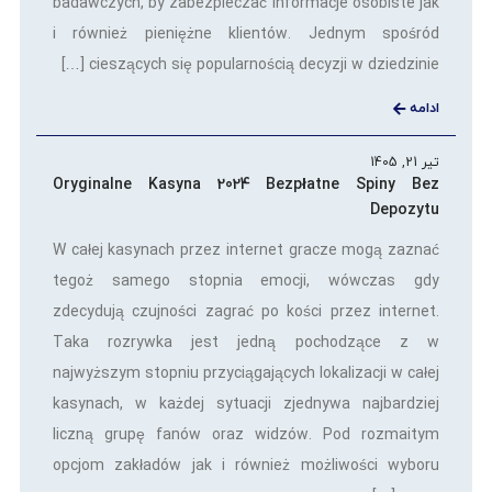
badawczych, by zabezpieczać informacje osobiste jak
i również pieniężne klientów. Jednym spośród
cieszących się popularnością decyzji w dziedzinie […]
ادامه
تیر 21, 1405
Oryginalne Kasyna 2024 Bezpłatne Spiny Bez
Depozytu
W całej kasynach przez internet gracze mogą zaznać
tegoż samego stopnia emocji, wówczas gdy
zdecydują czujności zagrać po kości przez internet.
Taka rozrywka jest jedną pochodzące z w
najwyższym stopniu przyciągających lokalizacji w całej
kasynach, w każdej sytuacji zjednywa najbardziej
liczną grupę fanów oraz widzów. Pod rozmaitym
opcjom zakładów jak i również możliwości wyboru