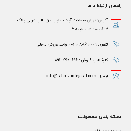
راه‌های ارتباط با ما
آدرس: تهران-سعادت آباد-خیابان حق طلب غربی-پلاک
122-واحد 13 - طبقه 6
تلفن : 88690009 -021 - واحد فروش داخلی 1
کارشناس فروش : 09124962696
ایمیل: info@rahrovantejarat.com
دسته بندی محصولات
محصولات غذایی