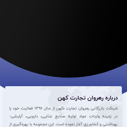
درباره رهروان تجارت کهن
شرڪت بازرگانی رهروان تجارت ڪهن از سال ۱۳۹۶ فعالیت خود را
در زمینه واردات مواد اولیه صنایع غذایی، دارویی، آرایشی‌-
بهداشتی و کشاورزی آغاز نموده است. این مجموعه با بهره‌گیری از