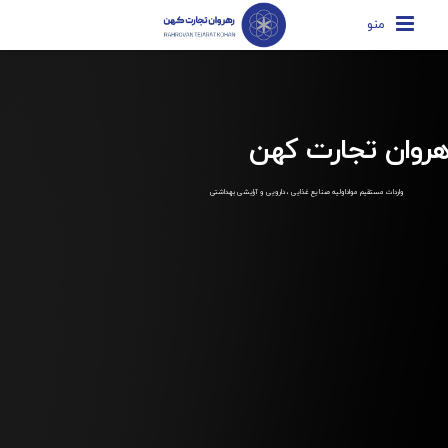
منو
هروان تجارت کهن
واردات مستقیم مواداولیه صنایع غذایی ، دارویی و آرایشی بهداشتی