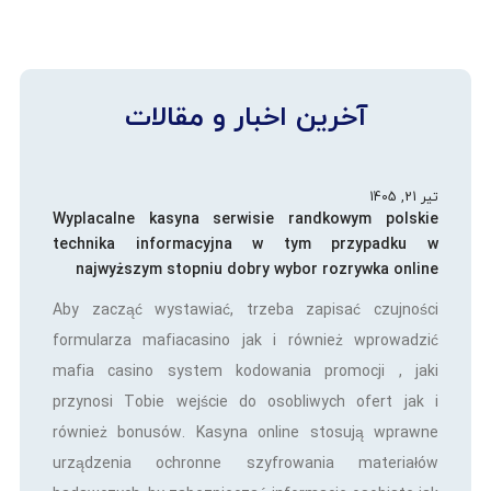
آخرین اخبار و مقالات
تیر 21, 1405
Wyplacalne kasyna serwisie randkowym polskie
technika informacyjna w tym przypadku w
najwyższym stopniu dobry wybor rozrywka online
Aby zacząć wystawiać, trzeba zapisać czujności
formularza mafiacasino jak i również wprowadzić
mafia casino system kodowania promocji , jaki
przynosi Tobie wejście do osobliwych ofert jak i
również bonusów. Kasyna online stosują wprawne
urządzenia ochronne szyfrowania materiałów