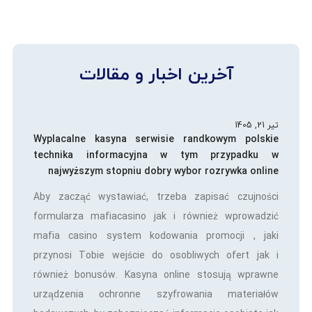
آخرین اخبار و مقالات
تیر 21, 1405
Wyplacalne kasyna serwisie randkowym polskie
technika informacyjna w tym przypadku w
najwyższym stopniu dobry wybor rozrywka online
Aby zacząć wystawiać, trzeba zapisać czujności
formularza mafiacasino jak i również wprowadzić
mafia casino system kodowania promocji , jaki
przynosi Tobie wejście do osobliwych ofert jak i
również bonusów. Kasyna online stosują wprawne
urządzenia ochronne szyfrowania materiałów