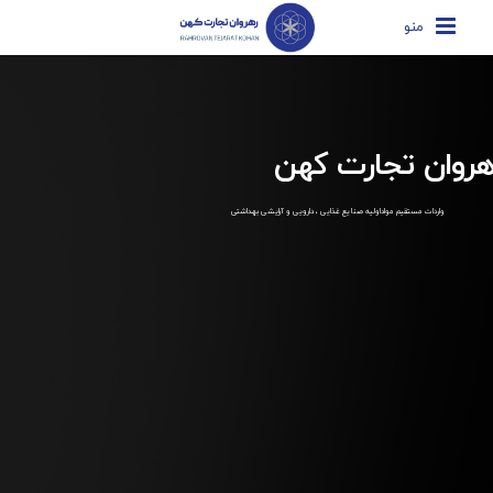
منو
هروان تجارت کهن
واردات مستقیم مواداولیه صنایع غذایی ، دارویی و آرایشی بهداشتی