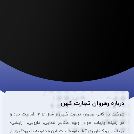
درباره رهروان تجارت کهن
شرڪت بازرگانی رهروان تجارت ڪهن از سال ۱۳۹۶ فعالیت خود را
در زمینه واردات مواد اولیه صنایع غذایی، دارویی، آرایشی‌-
بهداشتی و کشاورزی آغاز نموده است. این مجموعه با بهره‌گیری از