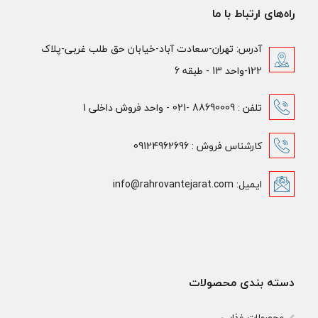
راه‌های ارتباط با ما
آدرس: تهران-سعادت آباد-خیابان حق طلب غربی-پلاک
122-واحد 13 - طبقه 6
تلفن : 88690009 -021 - واحد فروش داخلی 1
کارشناس فروش : 09124962696
ایمیل: info@rahrovantejarat.com
دسته بندی محصولات
محصولات غذایی