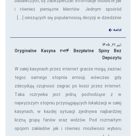
badawczych, by zabezpieczać informacje osobiste jak
i również pieniężne klientów. Jednym spośród
cieszących się popularnością decyzji w dziedzinie […]
ادامه
تیر 21, 1405
Oryginalne Kasyna 2024 Bezpłatne Spiny Bez
Depozytu
W całej kasynach przez internet gracze mogą zaznać
tegoż samego stopnia emocji, wówczas gdy
zdecydują czujności zagrać po kości przez internet.
Taka rozrywka jest jedną pochodzące z w
najwyższym stopniu przyciągających lokalizacji w całej
kasynach, w każdej sytuacji zjednywa najbardziej
liczną grupę fanów oraz widzów. Pod rozmaitym
opcjom zakładów jak i również możliwości wyboru