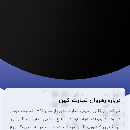
درباره رهروان تجارت کهن
شرڪت بازرگانی رهروان تجارت ڪهن از سال ۱۳۹۶ فعالیت خود را
در زمینه واردات مواد اولیه صنایع غذایی، دارویی، آرایشی‌-
بهداشتی و کشاورزی آغاز نموده است. این مجموعه با بهره‌گیری از