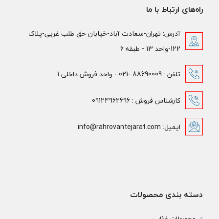
راه‌های ارتباط با ما
آدرس: تهران-سعادت آباد-خیابان حق طلب غربی-پلاک
122-واحد 13 - طبقه 6
تلفن : 88690009 -021 - واحد فروش داخلی 1
کارشناس فروش : 09124962696
ایمیل: info@rahrovantejarat.com
دسته بندی محصولات
محصولات غذایی