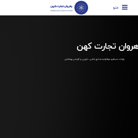
منو
هروان تجارت کهن
واردات مستقیم مواداولیه صنایع غذایی ، دارویی و آرایشی بهداشتی