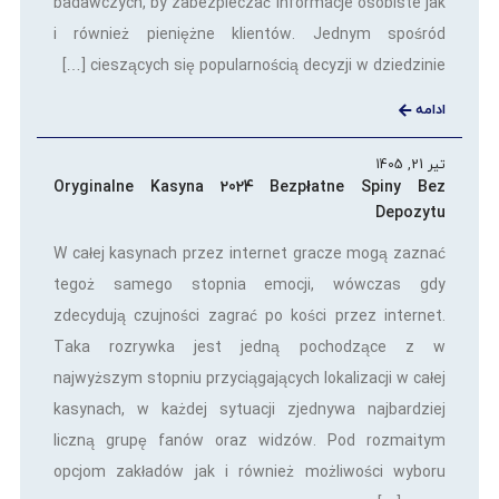
badawczych, by zabezpieczać informacje osobiste jak
i również pieniężne klientów. Jednym spośród
cieszących się popularnością decyzji w dziedzinie […]
ادامه
تیر 21, 1405
Oryginalne Kasyna 2024 Bezpłatne Spiny Bez
Depozytu
W całej kasynach przez internet gracze mogą zaznać
tegoż samego stopnia emocji, wówczas gdy
zdecydują czujności zagrać po kości przez internet.
Taka rozrywka jest jedną pochodzące z w
najwyższym stopniu przyciągających lokalizacji w całej
kasynach, w każdej sytuacji zjednywa najbardziej
liczną grupę fanów oraz widzów. Pod rozmaitym
opcjom zakładów jak i również możliwości wyboru