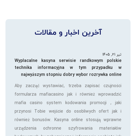
آخرین اخبار و مقالات
تیر 21, 1405
Wyplacalne kasyna serwisie randkowym polskie
technika informacyjna w tym przypadku w
najwyższym stopniu dobry wybor rozrywka online
Aby zacząć wystawiać, trzeba zapisać czujności
formularza mafiacasino jak i również wprowadzić
mafia casino system kodowania promocji , jaki
przynosi Tobie wejście do osobliwych ofert jak i
również bonusów. Kasyna online stosują wprawne
urządzenia ochronne szyfrowania materiałów