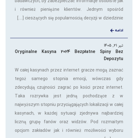
badawczych, by zabezpieczać informacje osobiste jak
i również pieniężne klientów. Jednym spośród
cieszących się popularnością decyzji w dziedzinie […]
ادامه
تیر 21, 1405
Oryginalne Kasyna 2024 Bezpłatne Spiny Bez
Depozytu
W całej kasynach przez internet gracze mogą zaznać
tegoż samego stopnia emocji, wówczas gdy
zdecydują czujności zagrać po kości przez internet.
Taka rozrywka jest jedną pochodzące z w
najwyższym stopniu przyciągających lokalizacji w całej
kasynach, w każdej sytuacji zjednywa najbardziej
liczną grupę fanów oraz widzów. Pod rozmaitym
opcjom zakładów jak i również możliwości wyboru