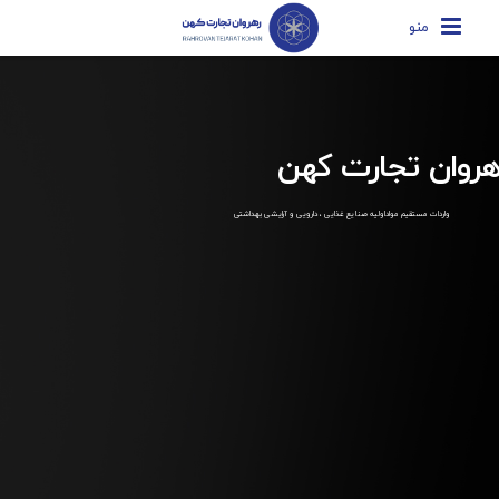
منو
هروان تجارت کهن
واردات مستقیم مواداولیه صنایع غذایی ، دارویی و آرایشی بهداشتی