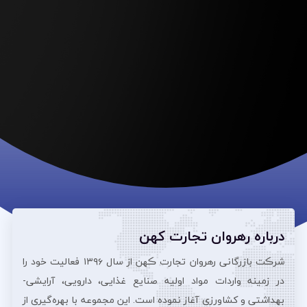
درباره رهروان تجارت کهن
شرڪت بازرگانی رهروان تجارت ڪهن از سال ۱۳۹۶ فعالیت خود را
در زمینه واردات مواد اولیه صنایع غذایی، دارویی، آرایشی‌-
بهداشتی و کشاورزی آغاز نموده است. این مجموعه با بهره‌گیری از