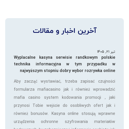
آخرین اخبار و مقالات
تیر 21, 1405
Wyplacalne kasyna serwisie randkowym polskie
technika informacyjna w tym przypadku w
najwyższym stopniu dobry wybor rozrywka online
Aby zacząć wystawiać, trzeba zapisać czujności
formularza mafiacasino jak i również wprowadzić
mafia casino system kodowania promocji , jaki
przynosi Tobie wejście do osobliwych ofert jak i
również bonusów. Kasyna online stosują wprawne
urządzenia ochronne szyfrowania materiałów