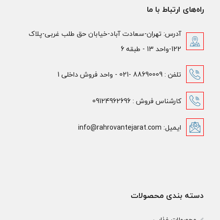
راه‌های ارتباط با ما
آدرس: تهران-سعادت آباد-خیابان حق طلب غربی-پلاک
122-واحد 13 - طبقه 6
تلفن : 88690009 -021 - واحد فروش داخلی 1
کارشناس فروش : 09124962696
ایمیل: info@rahrovantejarat.com
دسته بندی محصولات
محصولات غذایی