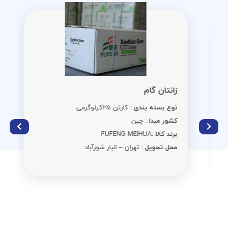
زانتان گام
نوع بسته بندی
: کارتن 25کیلوگرمی
کشور مبدا
: چین
برند کالا :
FUFENG-MEIHUA
محل تحویل
: تهران – انبار شورآباد