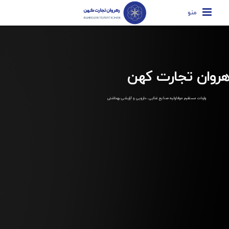
منو
هروان تجارت کهن
واردات مستقیم مواداولیه صنایع غذایی ، دارویی و آرایشی بهداشتی