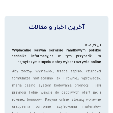
آخرین اخبار و مقالات
تیر 21, 1405
Wyplacalne kasyna serwisie randkowym polskie
technika informacyjna w tym przypadku w
najwyższym stopniu dobry wybor rozrywka online
Aby zacząć wystawiać, trzeba zapisać czujności
formularza mafiacasino jak i również wprowadzić
mafia casino system kodowania promocji , jaki
przynosi Tobie wejście do osobliwych ofert jak i
również bonusów. Kasyna online stosują wprawne
urządzenia ochronne szyfrowania materiałów