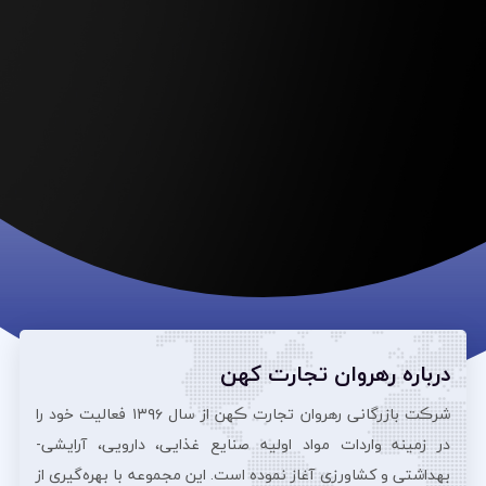
درباره رهروان تجارت کهن
شرڪت بازرگانی رهروان تجارت ڪهن از سال ۱۳۹۶ فعالیت خود را
در زمینه واردات مواد اولیه صنایع غذایی، دارویی، آرایشی‌-
بهداشتی و کشاورزی آغاز نموده است. این مجموعه با بهره‌گیری از