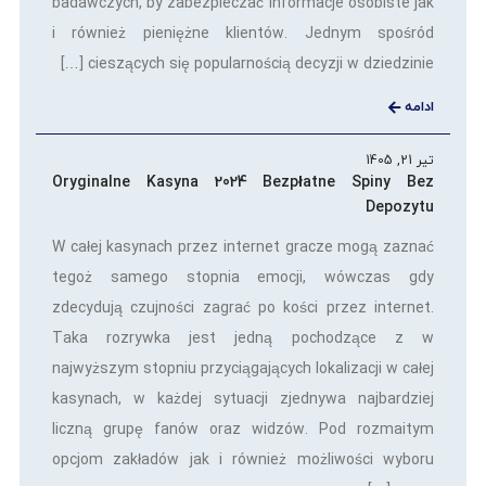
badawczych, by zabezpieczać informacje osobiste jak
i również pieniężne klientów. Jednym spośród
cieszących się popularnością decyzji w dziedzinie […]
ادامه
تیر 21, 1405
Oryginalne Kasyna 2024 Bezpłatne Spiny Bez
Depozytu
W całej kasynach przez internet gracze mogą zaznać
tegoż samego stopnia emocji, wówczas gdy
zdecydują czujności zagrać po kości przez internet.
Taka rozrywka jest jedną pochodzące z w
najwyższym stopniu przyciągających lokalizacji w całej
kasynach, w każdej sytuacji zjednywa najbardziej
liczną grupę fanów oraz widzów. Pod rozmaitym
opcjom zakładów jak i również możliwości wyboru