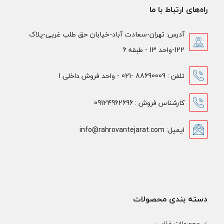
راه‌های ارتباط با ما
آدرس: تهران-سعادت آباد-خیابان حق طلب غربی-پلاک
122-واحد 13 - طبقه 6
تلفن : 88690009 -021 - واحد فروش داخلی 1
کارشناس فروش : 09124962696
ایمیل: info@rahrovantejarat.com
دسته بندی محصولات
محصولات غذایی