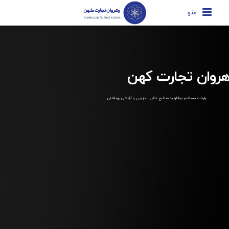
منو
هروان تجارت کهن
واردات مستقیم مواداولیه صنایع غذایی ، دارویی و آرایشی بهداشتی