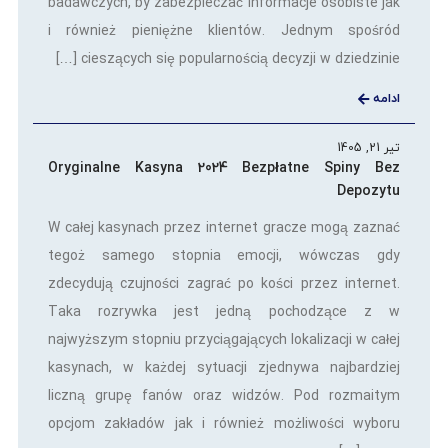
badawczych, by zabezpieczać informacje osobiste jak
i również pieniężne klientów. Jednym spośród
cieszących się popularnością decyzji w dziedzinie […]
ادامه
تیر 21, 1405
Oryginalne Kasyna 2024 Bezpłatne Spiny Bez
Depozytu
W całej kasynach przez internet gracze mogą zaznać
tegoż samego stopnia emocji, wówczas gdy
zdecydują czujności zagrać po kości przez internet.
Taka rozrywka jest jedną pochodzące z w
najwyższym stopniu przyciągających lokalizacji w całej
kasynach, w każdej sytuacji zjednywa najbardziej
liczną grupę fanów oraz widzów. Pod rozmaitym
opcjom zakładów jak i również możliwości wyboru