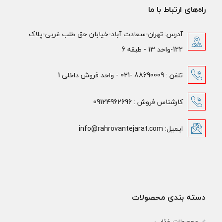
راه‌های ارتباط با ما
آدرس: تهران-سعادت آباد-خیابان حق طلب غربی-پلاک
122-واحد 13 - طبقه 6
تلفن : 88690009 -021 - واحد فروش داخلی 1
کارشناس فروش : 09124962696
ایمیل: info@rahrovantejarat.com
دسته بندی محصولات
محصولات غذایی