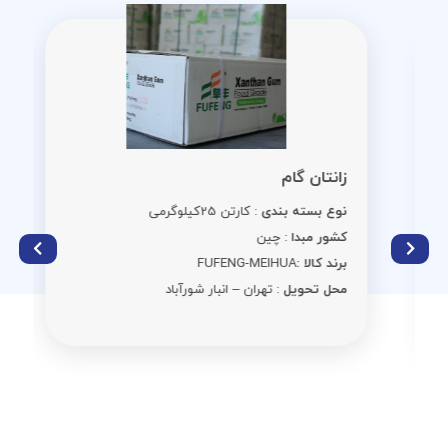
زانتان گام
نوع بسته بندی
: کارتن 25کیلوگرمی
کشور مبدا
: چین
برند کالا :
FUFENG-MEIHUA
محل تحویل
: تهران – انبار شورآباد