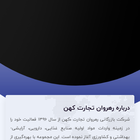
درباره رهروان تجارت کهن
شرڪت بازرگانی رهروان تجارت ڪهن از سال ۱۳۹۶ فعالیت خود را
در زمینه واردات مواد اولیه صنایع غذایی، دارویی، آرایشی‌-
بهداشتی و کشاورزی آغاز نموده است. این مجموعه با بهره‌گیری از