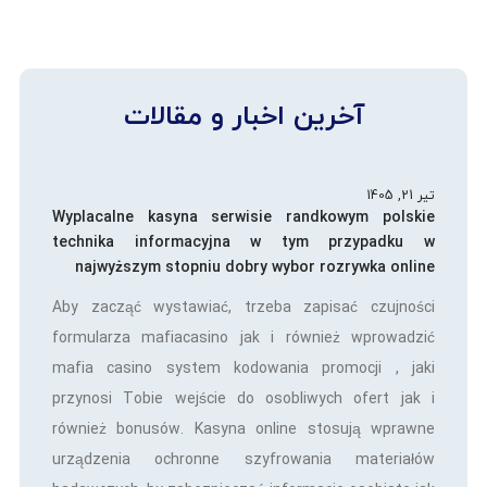
آخرین اخبار و مقالات
تیر 21, 1405
Wyplacalne kasyna serwisie randkowym polskie
technika informacyjna w tym przypadku w
najwyższym stopniu dobry wybor rozrywka online
Aby zacząć wystawiać, trzeba zapisać czujności
formularza mafiacasino jak i również wprowadzić
mafia casino system kodowania promocji , jaki
przynosi Tobie wejście do osobliwych ofert jak i
również bonusów. Kasyna online stosują wprawne
urządzenia ochronne szyfrowania materiałów