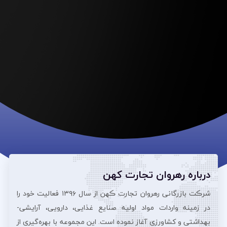
درباره رهروان تجارت کهن
شرڪت بازرگانی رهروان تجارت ڪهن از سال ۱۳۹۶ فعالیت خود را
در زمینه واردات مواد اولیه صنایع غذایی، دارویی، آرایشی‌-
بهداشتی و کشاورزی آغاز نموده است. این مجموعه با بهره‌گیری از