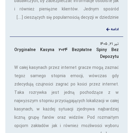
badawczych, by zabezpieczać informacje osobiste jak
i również pieniężne klientów. Jednym spośród
cieszących się popularnością decyzji w dziedzinie […]
ادامه
تیر 21, 1405
Oryginalne Kasyna 2024 Bezpłatne Spiny Bez
Depozytu
W całej kasynach przez internet gracze mogą zaznać
tegoż samego stopnia emocji, wówczas gdy
zdecydują czujności zagrać po kości przez internet.
Taka rozrywka jest jedną pochodzące z w
najwyższym stopniu przyciągających lokalizacji w całej
kasynach, w każdej sytuacji zjednywa najbardziej
liczną grupę fanów oraz widzów. Pod rozmaitym
opcjom zakładów jak i również możliwości wyboru