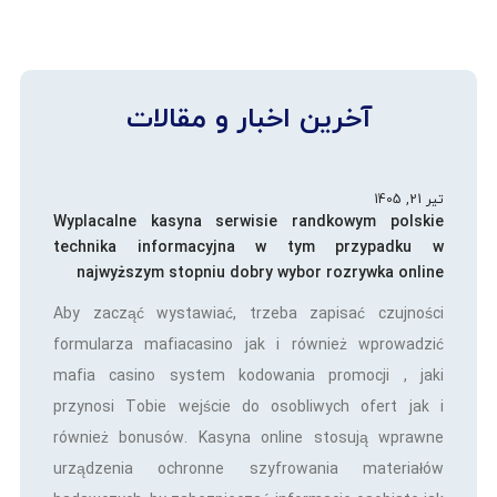
آخرین اخبار و مقالات
تیر 21, 1405
Wyplacalne kasyna serwisie randkowym polskie
technika informacyjna w tym przypadku w
najwyższym stopniu dobry wybor rozrywka online
Aby zacząć wystawiać, trzeba zapisać czujności
formularza mafiacasino jak i również wprowadzić
mafia casino system kodowania promocji , jaki
przynosi Tobie wejście do osobliwych ofert jak i
również bonusów. Kasyna online stosują wprawne
urządzenia ochronne szyfrowania materiałów