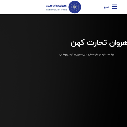
منو
هروان تجارت کهن
واردات مستقیم مواداولیه صنایع غذایی ، دارویی و آرایشی بهداشتی