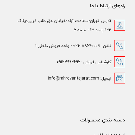
راه‌های ارتباط با ما
آدرس: تهران-سعادت آباد-خیابان حق طلب غربی-پلاک
122-واحد 13 - طبقه 6
تلفن : 88690009 -021 - واحد فروش داخلی 1
کارشناس فروش : 09124962696
ایمیل: info@rahrovantejarat.com
دسته بندی محصولات
محصولات غذایی