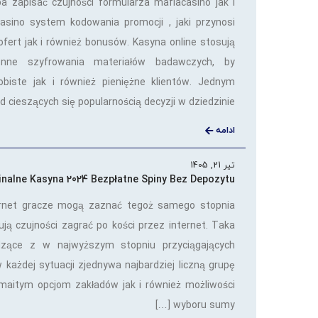
a zapisać czujności formularza mafiacasino jak i
asino system kodowania promocji , jaki przynosi
ofert jak i również bonusów. Kasyna online stosują
nne szyfrowania materiałów badawczych, by
obiste jak i również pieniężne klientów. Jednym
 cieszących się popularnością decyzji w dziedzinie […]
ادامه
تیر 21, 1405
inalne Kasyna 2024 Bezpłatne Spiny Bez Depozytu
ernet gracze mogą zaznać tegoż samego stopnia
ą czujności zagrać po kości przez internet. Taka
dzące z w najwyższym stopniu przyciągających
 w każdej sytuacji zjednywa najbardziej liczną grupę
maitym opcjom zakładów jak i również możliwości
wyboru sumy […]