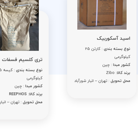
ید آسکوربیک
ع بسته بندی
: کارتن 25
لوگرمی
تری کلسیم فسفات
ور مبدا
: چین
نوع بسته بندی
: کیسه 25
د کالا:
Zibo
کیلوگرمی
ل تحویل
: تهران – انبار شورآباد
کشور مبدا
: چین
برند کالا: REEPHOS
محل تحویل
: تهران – انبار شورآبا