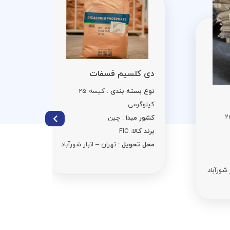
سوربات 
دی کلسیم فسفات
نوع بست
نوع بسته بندی
: کیسه 25
کیلوگرمی
کیلوگرمی
کشور مبد
کشور مبدا
: چین
برند کالا:
C
برند کالا:
FIC
محل تحوی
محل تحویل
: تهران – انبار شورآباد
د