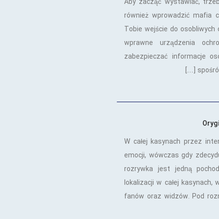
Aby zacząć wystawiać, trzeb
również wprowadzić mafia c
Tobie wejście do osobliwych 
wprawne urządzenia ochro
zabezpieczać informacje os
spośród
Oryg
W całej kasynach przez int
emocji, wówczas gdy zdecyduj
rozrywka jest jedną pocho
lokalizacji w całej kasynach,
fanów oraz widzów. Pod roz