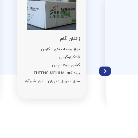
اس
زانتان گام
نو
نوع بسته بندی
: کارتن
ن 25
کی
25کیلوگرمی
کش
کشور مبدا
: چین
برن
برند کالا :
FUFENG-MEIHUA
مح
محل تحویل
: تهران – انبار شورآباد
ر شورآباد