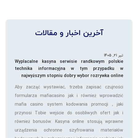
آخرین اخبار و مقالات
تیر 21, 1405
Wyplacalne kasyna serwisie randkowym polskie
technika informacyjna w tym przypadku w
najwyższym stopniu dobry wybor rozrywka online
Aby zacząć wystawiać, trzeba zapisać czujności
formularza mafiacasino jak i również wprowadzić
mafia casino system kodowania promocji , jaki
przynosi Tobie wejście do osobliwych ofert jak i
również bonusów. Kasyna online stosują wprawne
urządzenia ochronne szyfrowania materiałów