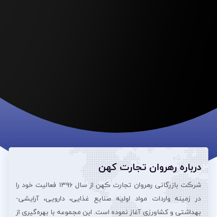
درباره رهروان تجارت کهن
شرڪت بازرگانی رهروان تجارت ڪهن از سال ۱۳۹۶ فعالیت خود را
در زمینه واردات مواد اولیه صنایع غذایی، دارویی، آرایشی‌-
بهداشتی و کشاورزی آغاز نموده است. این مجموعه با بهره‌گیری از