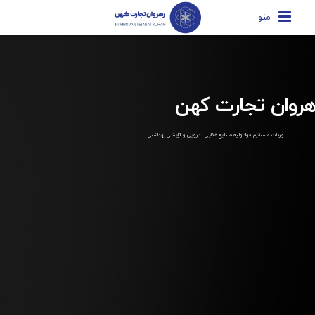
منو
هروان تجارت کهن
واردات مستقیم مواداولیه صنایع غذایی ، دارویی و آرایشی بهداشتی