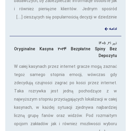
badawczych, by zabezpieczać informacje osobiste jak
i również pieniężne klientów. Jednym spośród
cieszących się popularnością decyzji w dziedzinie […]
ادامه
تیر 21, 1405
Oryginalne Kasyna 2024 Bezpłatne Spiny Bez
Depozytu
W całej kasynach przez internet gracze mogą zaznać
tegoż samego stopnia emocji, wówczas gdy
zdecydują czujności zagrać po kości przez internet.
Taka rozrywka jest jedną pochodzące z w
najwyższym stopniu przyciągających lokalizacji w całej
kasynach, w każdej sytuacji zjednywa najbardziej
liczną grupę fanów oraz widzów. Pod rozmaitym
opcjom zakładów jak i również możliwości wyboru