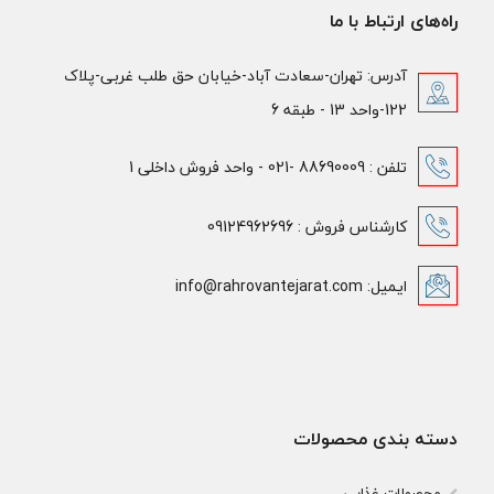
راه‌های ارتباط با ما
آدرس: تهران-سعادت آباد-خیابان حق طلب غربی-پلاک
122-واحد 13 - طبقه 6
تلفن : 88690009 -021 - واحد فروش داخلی 1
کارشناس فروش : 09124962696
ایمیل: info@rahrovantejarat.com
دسته بندی محصولات
محصولات غذایی