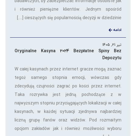
badawczych, by zabezpieczać informacje osobiste jak
i również pieniężne klientów. Jednym spośród
cieszących się popularnością decyzji w dziedzinie […]
ادامه
تیر 21, 1405
Oryginalne Kasyna 2024 Bezpłatne Spiny Bez
Depozytu
W całej kasynach przez internet gracze mogą zaznać
tegoż samego stopnia emocji, wówczas gdy
zdecydują czujności zagrać po kości przez internet.
Taka rozrywka jest jedną pochodzące z w
najwyższym stopniu przyciągających lokalizacji w całej
kasynach, w każdej sytuacji zjednywa najbardziej
liczną grupę fanów oraz widzów. Pod rozmaitym
opcjom zakładów jak i również możliwości wyboru