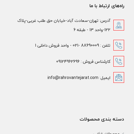
راه‌های ارتباط با ما
آدرس: تهران-سعادت آباد-خیابان حق طلب غربی-پلاک
122-واحد 13 - طبقه 6
تلفن : 88690009 -021 - واحد فروش داخلی 1
کارشناس فروش : 09124962696
ایمیل: info@rahrovantejarat.com
دسته بندی محصولات
محصولات غذایی