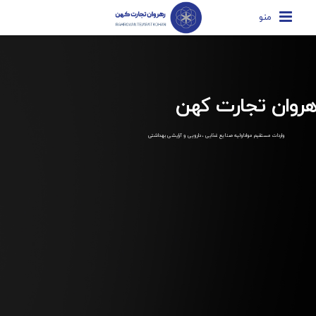
منو
هروان تجارت کهن
واردات مستقیم مواداولیه صنایع غذایی ، دارویی و آرایشی بهداشتی