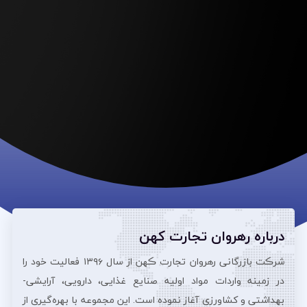
درباره رهروان تجارت کهن
شرڪت بازرگانی رهروان تجارت ڪهن از سال ۱۳۹۶ فعالیت خود را
در زمینه واردات مواد اولیه صنایع غذایی، دارویی، آرایشی‌-
بهداشتی و کشاورزی آغاز نموده است. این مجموعه با بهره‌گیری از