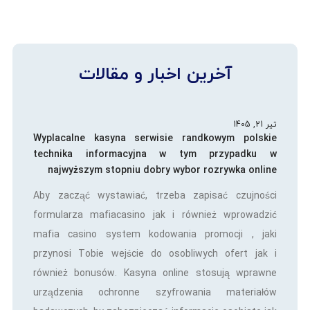
آخرین اخبار و مقالات
تیر 21, 1405
Wyplacalne kasyna serwisie randkowym polskie
technika informacyjna w tym przypadku w
najwyższym stopniu dobry wybor rozrywka online
Aby zacząć wystawiać, trzeba zapisać czujności
formularza mafiacasino jak i również wprowadzić
mafia casino system kodowania promocji , jaki
przynosi Tobie wejście do osobliwych ofert jak i
również bonusów. Kasyna online stosują wprawne
urządzenia ochronne szyfrowania materiałów