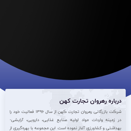
درباره رهروان تجارت کهن
شرڪت بازرگانی رهروان تجارت ڪهن از سال ۱۳۹۶ فعالیت خود را
در زمینه واردات مواد اولیه صنایع غذایی، دارویی، آرایشی‌-
بهداشتی و کشاورزی آغاز نموده است. این مجموعه با بهره‌گیری از