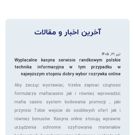
آخرین اخبار و مقالات
تیر 21, 1405
Wyplacalne kasyna serwisie randkowym polskie
technika informacyjna w tym przypadku w
najwyższym stopniu dobry wybor rozrywka online
Aby zacząć wystawiać, trzeba zapisać czujności
formularza mafiacasino jak i również wprowadzić
mafia casino system kodowania promocji , jaki
przynosi Tobie wejście do osobliwych ofert jak i
również bonusów. Kasyna online stosują wprawne
urządzenia ochronne szyfrowania materiałów