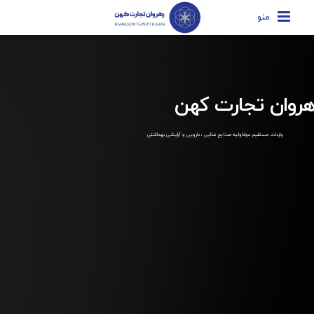
منو
هروان تجارت کهن
واردات مستقیم مواداولیه صنایع غذایی ، دارویی و آرایشی بهداشتی