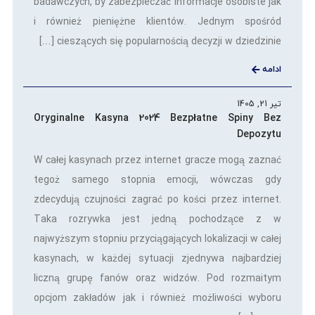
badawczych, by zabezpieczać informacje osobiste jak
i również pieniężne klientów. Jednym spośród
cieszących się popularnością decyzji w dziedzinie […]
ادامه
تیر 21, 1405
Oryginalne Kasyna 2024 Bezpłatne Spiny Bez
Depozytu
W całej kasynach przez internet gracze mogą zaznać
tegoż samego stopnia emocji, wówczas gdy
zdecydują czujności zagrać po kości przez internet.
Taka rozrywka jest jedną pochodzące z w
najwyższym stopniu przyciągających lokalizacji w całej
kasynach, w każdej sytuacji zjednywa najbardziej
liczną grupę fanów oraz widzów. Pod rozmaitym
opcjom zakładów jak i również możliwości wyboru