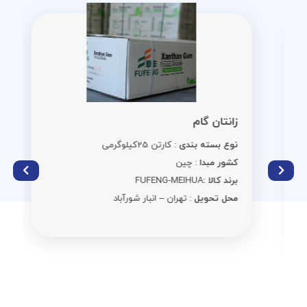
زانتان گام
نوع بسته بندی
: کارتن 25کیلوگرمی
کشور مبدا
: چین
برند کالا :
FUFENG-MEIHUA
محل تحویل
: تهران – انبار شورآباد