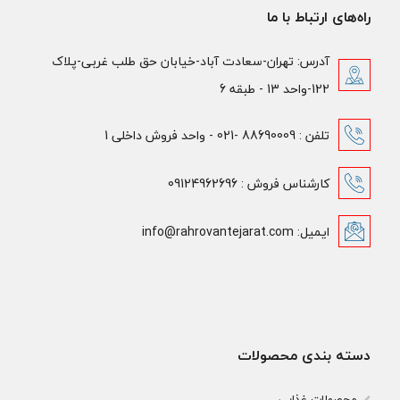
راه‌های ارتباط با ما
آدرس: تهران-سعادت آباد-خیابان حق طلب غربی-پلاک
122-واحد 13 - طبقه 6
تلفن : 88690009 -021 - واحد فروش داخلی 1
کارشناس فروش : 09124962696
ایمیل: info@rahrovantejarat.com
دسته بندی محصولات
محصولات غذایی