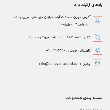
راه‌های ارتباط با ما
آدرس: تهران-سعادت آباد-خیابان حق طلب غربی-پلاک
122-واحد 13 - طبقه 6
تلفن : 88690009 -021 - واحد فروش داخلی 1
کارشناس فروش : 09124962696
ایمیل: info@rahrovantejarat.com
دسته بندی محصولات
محصولات غذایی