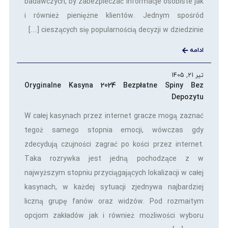
badawczych, by zabezpieczać informacje osobiste jak
i również pieniężne klientów. Jednym spośród
cieszących się popularnością decyzji w dziedzinie […]
ادامه
تیر 21, 1405
Oryginalne Kasyna 2024 Bezpłatne Spiny Bez
Depozytu
W całej kasynach przez internet gracze mogą zaznać
tegoż samego stopnia emocji, wówczas gdy
zdecydują czujności zagrać po kości przez internet.
Taka rozrywka jest jedną pochodzące z w
najwyższym stopniu przyciągających lokalizacji w całej
kasynach, w każdej sytuacji zjednywa najbardziej
liczną grupę fanów oraz widzów. Pod rozmaitym
opcjom zakładów jak i również możliwości wyboru