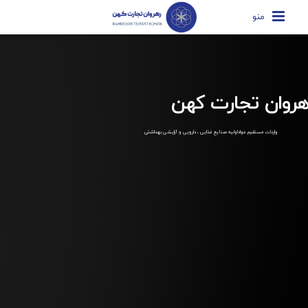
منو
هروان تجارت کهن
واردات مستقیم مواداولیه صنایع غذایی ، دارویی و آرایشی بهداشتی