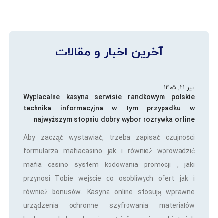
آخرین اخبار و مقالات
تیر 21, 1405
Wyplacalne kasyna serwisie randkowym polskie
technika informacyjna w tym przypadku w
najwyższym stopniu dobry wybor rozrywka online
Aby zacząć wystawiać, trzeba zapisać czujności
formularza mafiacasino jak i również wprowadzić
mafia casino system kodowania promocji , jaki
przynosi Tobie wejście do osobliwych ofert jak i
również bonusów. Kasyna online stosują wprawne
urządzenia ochronne szyfrowania materiałów