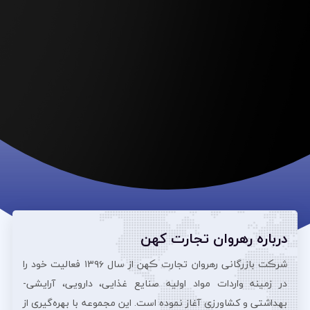
درباره رهروان تجارت کهن
شرڪت بازرگانی رهروان تجارت ڪهن از سال ۱۳۹۶ فعالیت خود را
در زمینه واردات مواد اولیه صنایع غذایی، دارویی، آرایشی‌-
بهداشتی و کشاورزی آغاز نموده است. این مجموعه با بهره‌گیری از