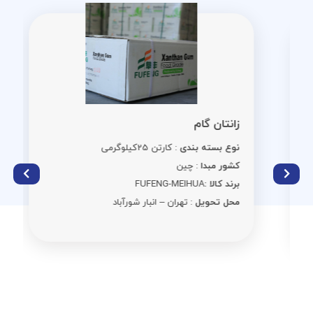
زانتان گام
نوع بسته بندی
: کارتن 25کیلوگرمی
کشور مبدا
: چین
برند کالا :
FUFENG-MEIHUA
محل تحویل
: تهران – انبار شورآباد