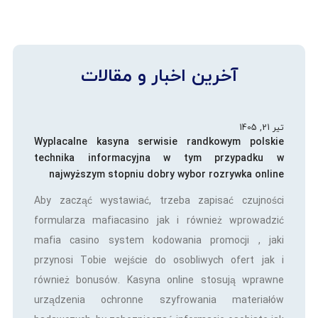
آخرین اخبار و مقالات
تیر 21, 1405
Wyplacalne kasyna serwisie randkowym polskie
technika informacyjna w tym przypadku w
najwyższym stopniu dobry wybor rozrywka online
Aby zacząć wystawiać, trzeba zapisać czujności
formularza mafiacasino jak i również wprowadzić
mafia casino system kodowania promocji , jaki
przynosi Tobie wejście do osobliwych ofert jak i
również bonusów. Kasyna online stosują wprawne
urządzenia ochronne szyfrowania materiałów