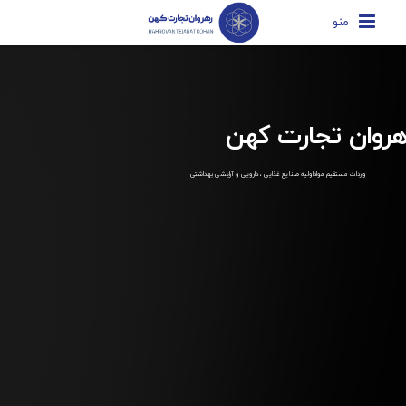
منو
هروان تجارت کهن
واردات مستقیم مواداولیه صنایع غذایی ، دارویی و آرایشی بهداشتی