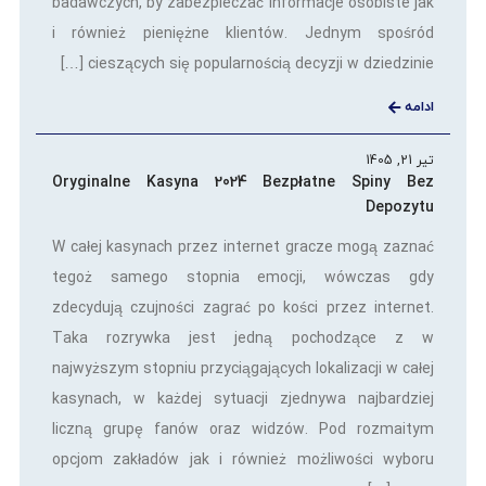
badawczych, by zabezpieczać informacje osobiste jak
i również pieniężne klientów. Jednym spośród
cieszących się popularnością decyzji w dziedzinie […]
ادامه
تیر 21, 1405
Oryginalne Kasyna 2024 Bezpłatne Spiny Bez
Depozytu
W całej kasynach przez internet gracze mogą zaznać
tegoż samego stopnia emocji, wówczas gdy
zdecydują czujności zagrać po kości przez internet.
Taka rozrywka jest jedną pochodzące z w
najwyższym stopniu przyciągających lokalizacji w całej
kasynach, w każdej sytuacji zjednywa najbardziej
liczną grupę fanów oraz widzów. Pod rozmaitym
opcjom zakładów jak i również możliwości wyboru