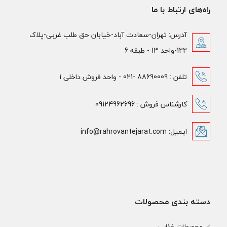
راه‌های ارتباط با ما
آدرس: تهران-سعادت آباد-خیابان حق طلب غربی-پلاک
122-واحد 13 - طبقه 6
تلفن : 88690009 -021 - واحد فروش داخلی 1
کارشناس فروش : 09124962696
ایمیل: info@rahrovantejarat.com
دسته بندی محصولات
محصولات غذایی