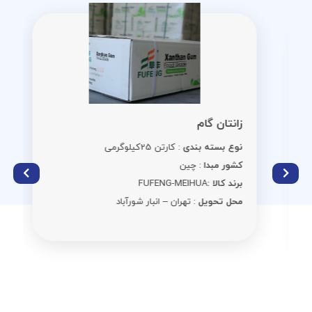
زانتان گام
نوع بسته بندی
: کارتن 25کیلوگرمی
کشور مبدا
: چین
برند کالا :
FUFENG-MEIHUA
محل تحویل
: تهران – انبار شورآباد