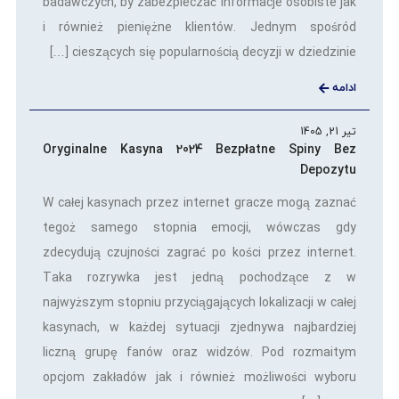
badawczych, by zabezpieczać informacje osobiste jak
i również pieniężne klientów. Jednym spośród
cieszących się popularnością decyzji w dziedzinie […]
ادامه
تیر 21, 1405
Oryginalne Kasyna 2024 Bezpłatne Spiny Bez
Depozytu
W całej kasynach przez internet gracze mogą zaznać
tegoż samego stopnia emocji, wówczas gdy
zdecydują czujności zagrać po kości przez internet.
Taka rozrywka jest jedną pochodzące z w
najwyższym stopniu przyciągających lokalizacji w całej
kasynach, w każdej sytuacji zjednywa najbardziej
liczną grupę fanów oraz widzów. Pod rozmaitym
opcjom zakładów jak i również możliwości wyboru