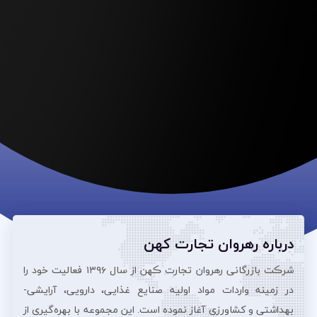
درباره رهروان تجارت کهن
شرڪت بازرگانی رهروان تجارت ڪهن از سال ۱۳۹۶ فعالیت خود را
در زمینه واردات مواد اولیه صنایع غذایی، دارویی، آرایشی‌-
بهداشتی و کشاورزی آغاز نموده است. این مجموعه با بهره‌گیری از