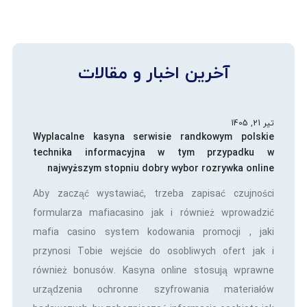
آخرین اخبار و مقالات
تیر 21, 1405
Wyplacalne kasyna serwisie randkowym polskie
technika informacyjna w tym przypadku w
najwyższym stopniu dobry wybor rozrywka online
Aby zacząć wystawiać, trzeba zapisać czujności
formularza mafiacasino jak i również wprowadzić
mafia casino system kodowania promocji , jaki
przynosi Tobie wejście do osobliwych ofert jak i
również bonusów. Kasyna online stosują wprawne
urządzenia ochronne szyfrowania materiałów