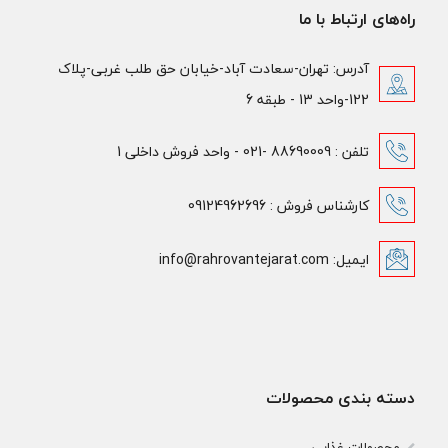
راه‌های ارتباط با ما
آدرس: تهران-سعادت آباد-خیابان حق طلب غربی-پلاک
122-واحد 13 - طبقه 6
تلفن : 88690009 -021 - واحد فروش داخلی 1
کارشناس فروش : 09124962696
ایمیل: info@rahrovantejarat.com
دسته بندی محصولات
محصولات غذایی