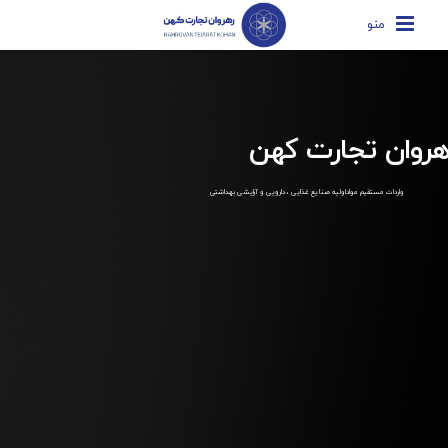
منو
هروان تجارت کهن
واردات مستقیم مواداولیه صنایع غذایی ، دارویی و آرایشی بهداشتی