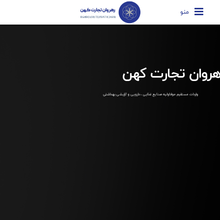
منو
هروان تجارت کهن
واردات مستقیم مواداولیه صنایع غذایی ، دارویی و آرایشی بهداشتی