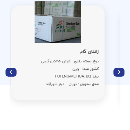
زانتان گام
نوع بسته بندی
: کارتن 25کیلوگرمی
کشور مبدا
: چین
برند کالا :
FUFENG-MEIHUA
محل تحویل
: تهران – انبار شورآباد