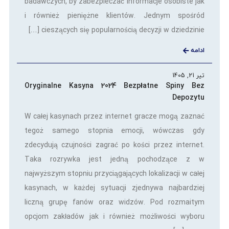
badawczych, by zabezpieczać informacje osobiste jak
i również pieniężne klientów. Jednym spośród
cieszących się popularnością decyzji w dziedzinie […]
ادامه
تیر 21, 1405
Oryginalne Kasyna 2024 Bezpłatne Spiny Bez
Depozytu
W całej kasynach przez internet gracze mogą zaznać
tegoż samego stopnia emocji, wówczas gdy
zdecydują czujności zagrać po kości przez internet.
Taka rozrywka jest jedną pochodzące z w
najwyższym stopniu przyciągających lokalizacji w całej
kasynach, w każdej sytuacji zjednywa najbardziej
liczną grupę fanów oraz widzów. Pod rozmaitym
opcjom zakładów jak i również możliwości wyboru