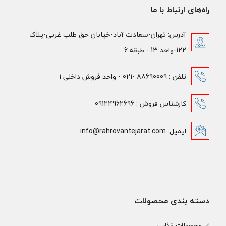
راه‌های ارتباط با ما
آدرس: تهران-سعادت آباد-خیابان حق طلب غربی-پلاک
122-واحد 13 - طبقه 6
تلفن : 88690009 -021 - واحد فروش داخلی 1
کارشناس فروش : 09124962696
ایمیل: info@rahrovantejarat.com
دسته بندی محصولات
محصولات غذایی