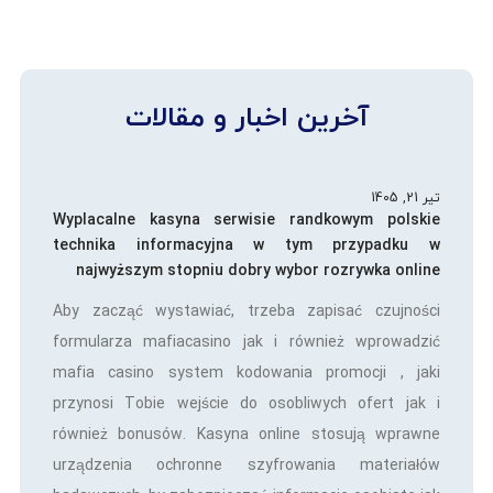
آخرین اخبار و مقالات
تیر 21, 1405
Wyplacalne kasyna serwisie randkowym polskie
technika informacyjna w tym przypadku w
najwyższym stopniu dobry wybor rozrywka online
Aby zacząć wystawiać, trzeba zapisać czujności
formularza mafiacasino jak i również wprowadzić
mafia casino system kodowania promocji , jaki
przynosi Tobie wejście do osobliwych ofert jak i
również bonusów. Kasyna online stosują wprawne
urządzenia ochronne szyfrowania materiałów