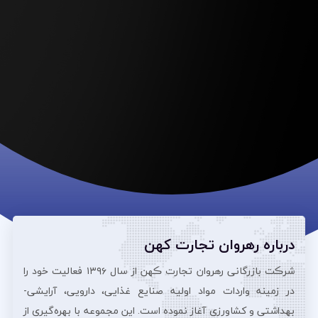
درباره رهروان تجارت کهن
شرڪت بازرگانی رهروان تجارت ڪهن از سال ۱۳۹۶ فعالیت خود را
در زمینه واردات مواد اولیه صنایع غذایی، دارویی، آرایشی‌-
بهداشتی و کشاورزی آغاز نموده است. این مجموعه با بهره‌گیری از