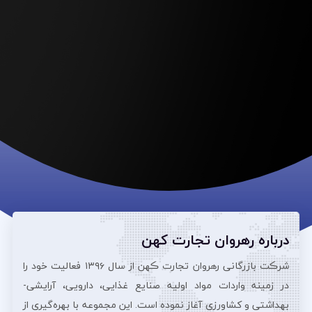
درباره رهروان تجارت کهن
شرڪت بازرگانی رهروان تجارت ڪهن از سال ۱۳۹۶ فعالیت خود را
در زمینه واردات مواد اولیه صنایع غذایی، دارویی، آرایشی‌-
بهداشتی و کشاورزی آغاز نموده است. این مجموعه با بهره‌گیری از