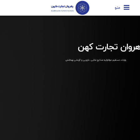
منو
هروان تجارت کهن
واردات مستقیم مواداولیه صنایع غذایی ، دارویی و آرایشی بهداشتی