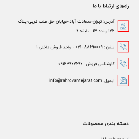
راه‌های ارتباط با ما
آدرس: تهران-سعادت آباد-خیابان حق طلب غربی-پلاک
122-واحد 13 - طبقه 6
تلفن : 88690009 -021 - واحد فروش داخلی 1
کارشناس فروش : 09124962696
ایمیل: info@rahrovantejarat.com
دسته بندی محصولات
محصولات غذایی