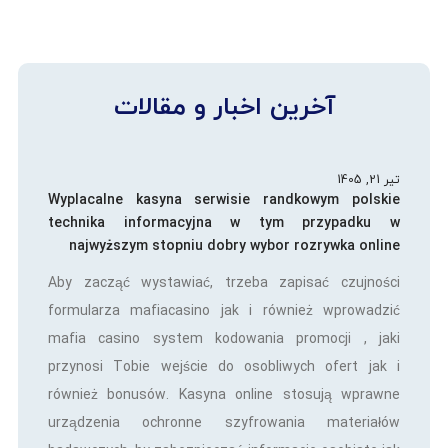
آخرین اخبار و مقالات
تیر 21, 1405
Wyplacalne kasyna serwisie randkowym polskie
technika informacyjna w tym przypadku w
najwyższym stopniu dobry wybor rozrywka online
Aby zacząć wystawiać, trzeba zapisać czujności
formularza mafiacasino jak i również wprowadzić
mafia casino system kodowania promocji , jaki
przynosi Tobie wejście do osobliwych ofert jak i
również bonusów. Kasyna online stosują wprawne
urządzenia ochronne szyfrowania materiałów