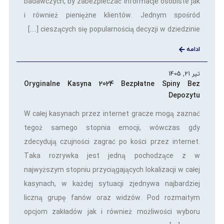
badawczych, by zabezpieczać informacje osobiste jak
i również pieniężne klientów. Jednym spośród
cieszących się popularnością decyzji w dziedzinie […]
ادامه
تیر 21, 1405
Oryginalne Kasyna 2024 Bezpłatne Spiny Bez
Depozytu
W całej kasynach przez internet gracze mogą zaznać
tegoż samego stopnia emocji, wówczas gdy
zdecydują czujności zagrać po kości przez internet.
Taka rozrywka jest jedną pochodzące z w
najwyższym stopniu przyciągających lokalizacji w całej
kasynach, w każdej sytuacji zjednywa najbardziej
liczną grupę fanów oraz widzów. Pod rozmaitym
opcjom zakładów jak i również możliwości wyboru