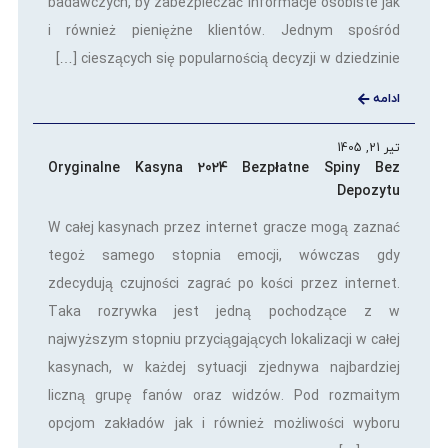
badawczych, by zabezpieczać informacje osobiste jak
i również pieniężne klientów. Jednym spośród
cieszących się popularnością decyzji w dziedzinie […]
ادامه
تیر 21, 1405
Oryginalne Kasyna 2024 Bezpłatne Spiny Bez
Depozytu
W całej kasynach przez internet gracze mogą zaznać
tegoż samego stopnia emocji, wówczas gdy
zdecydują czujności zagrać po kości przez internet.
Taka rozrywka jest jedną pochodzące z w
najwyższym stopniu przyciągających lokalizacji w całej
kasynach, w każdej sytuacji zjednywa najbardziej
liczną grupę fanów oraz widzów. Pod rozmaitym
opcjom zakładów jak i również możliwości wyboru