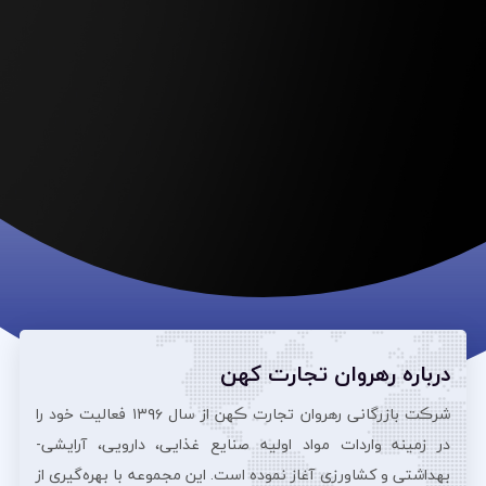
درباره رهروان تجارت کهن
شرڪت بازرگانی رهروان تجارت ڪهن از سال ۱۳۹۶ فعالیت خود را
در زمینه واردات مواد اولیه صنایع غذایی، دارویی، آرایشی‌-
بهداشتی و کشاورزی آغاز نموده است. این مجموعه با بهره‌گیری از