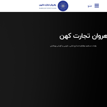
منو
هروان تجارت کهن
واردات مستقیم مواداولیه صنایع غذایی ، دارویی و آرایشی بهداشتی