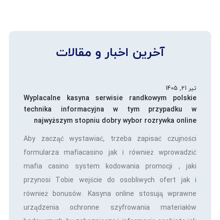
آخرین اخبار و مقالات
تیر 21, 1405
Wyplacalne kasyna serwisie randkowym polskie
technika informacyjna w tym przypadku w
najwyższym stopniu dobry wybor rozrywka online
Aby zacząć wystawiać, trzeba zapisać czujności
formularza mafiacasino jak i również wprowadzić
mafia casino system kodowania promocji , jaki
przynosi Tobie wejście do osobliwych ofert jak i
również bonusów. Kasyna online stosują wprawne
urządzenia ochronne szyfrowania materiałów