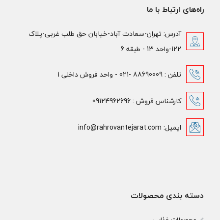
راه‌های ارتباط با ما
آدرس: تهران-سعادت آباد-خیابان حق طلب غربی-پلاک
122-واحد 13 - طبقه 6
تلفن : 88690009 -021 - واحد فروش داخلی 1
کارشناس فروش : 09124962696
ایمیل: info@rahrovantejarat.com
دسته بندی محصولات
محصولات غذایی