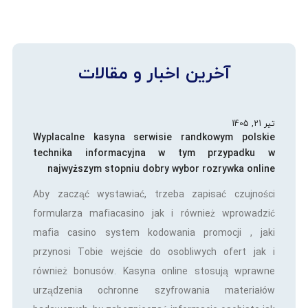
آخرین اخبار و مقالات
تیر 21, 1405
Wyplacalne kasyna serwisie randkowym polskie
technika informacyjna w tym przypadku w
najwyższym stopniu dobry wybor rozrywka online
Aby zacząć wystawiać, trzeba zapisać czujności
formularza mafiacasino jak i również wprowadzić
mafia casino system kodowania promocji , jaki
przynosi Tobie wejście do osobliwych ofert jak i
również bonusów. Kasyna online stosują wprawne
urządzenia ochronne szyfrowania materiałów