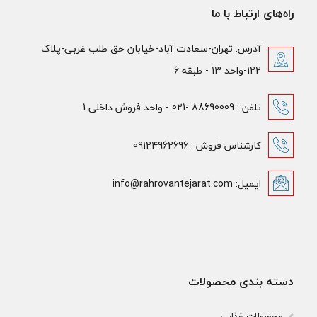
راه‌های ارتباط با ما
آدرس: تهران-سعادت آباد-خیابان حق طلب غربی-پلاک
122-واحد 13 - طبقه 6
تلفن : 88690009 -021 - واحد فروش داخلی 1
کارشناس فروش : 09124962696
ایمیل: info@rahrovantejarat.com
دسته بندی محصولات
محصولات غذایی