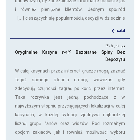
badawczych, by zabezpieczać informacje osobiste jak
i również pieniężne klientów. Jednym spośród
cieszących się popularnością decyzji w dziedzinie […]
ادامه
تیر 21, 1405
Oryginalne Kasyna 2024 Bezpłatne Spiny Bez
Depozytu
W całej kasynach przez internet gracze mogą zaznać
tegoż samego stopnia emocji, wówczas gdy
zdecydują czujności zagrać po kości przez internet.
Taka rozrywka jest jedną pochodzące z w
najwyższym stopniu przyciągających lokalizacji w całej
kasynach, w każdej sytuacji zjednywa najbardziej
liczną grupę fanów oraz widzów. Pod rozmaitym
opcjom zakładów jak i również możliwości wyboru