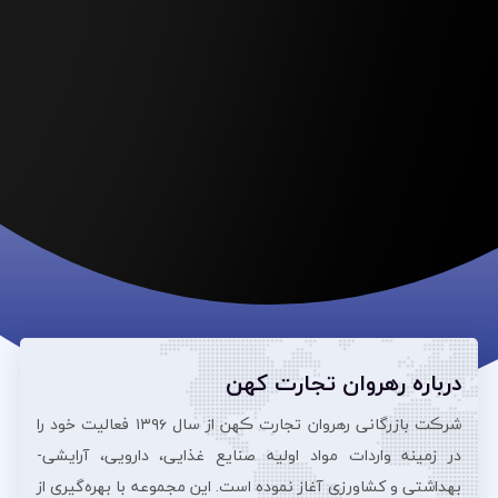
درباره رهروان تجارت کهن
شرڪت بازرگانی رهروان تجارت ڪهن از سال ۱۳۹۶ فعالیت خود را
در زمینه واردات مواد اولیه صنایع غذایی، دارویی، آرایشی‌-
بهداشتی و کشاورزی آغاز نموده است. این مجموعه با بهره‌گیری از