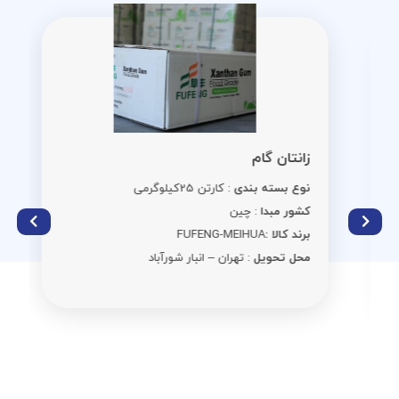
زانتان گام
نوع بسته بندی
: کارتن 25کیلوگرمی
کشور مبدا
: چین
برند کالا :
FUFENG-MEIHUA
محل تحویل
: تهران – انبار شورآباد