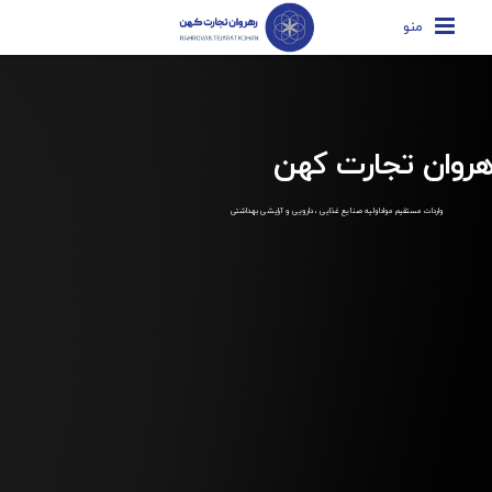
منو
هروان تجارت کهن
واردات مستقیم مواداولیه صنایع غذایی ، دارویی و آرایشی بهداشتی