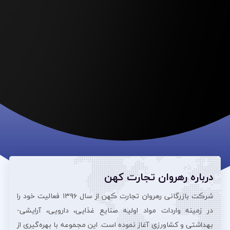
درباره رهروان تجارت کهن
شرڪت بازرگانی رهروان تجارت ڪهن از سال ۱۳۹۶ فعالیت خود را
در زمینه واردات مواد اولیه صنایع غذایی، دارویی، آرایشی‌-
بهداشتی و کشاورزی آغاز نموده است. این مجموعه با بهره‌گیری از