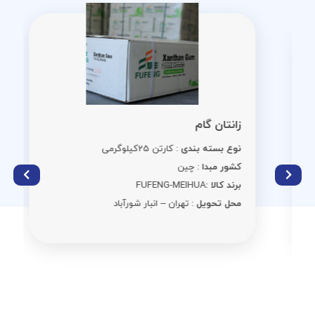
زانتان گام
نوع بسته بندی
: کارتن 25کیلوگرمی
کشور مبدا
: چین
برند کالا :
FUFENG-MEIHUA
محل تحویل
: تهران – انبار شورآباد