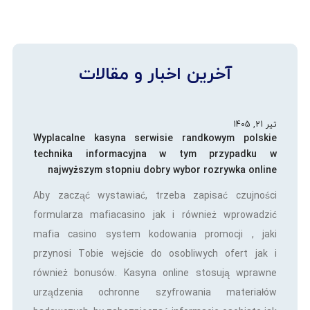
آخرین اخبار و مقالات
تیر 21, 1405
Wyplacalne kasyna serwisie randkowym polskie
technika informacyjna w tym przypadku w
najwyższym stopniu dobry wybor rozrywka online
Aby zacząć wystawiać, trzeba zapisać czujności
formularza mafiacasino jak i również wprowadzić
mafia casino system kodowania promocji , jaki
przynosi Tobie wejście do osobliwych ofert jak i
również bonusów. Kasyna online stosują wprawne
urządzenia ochronne szyfrowania materiałów