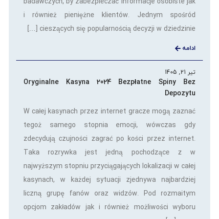
badawczych, by zabezpieczać informacje osobiste jak
i również pieniężne klientów. Jednym spośród
cieszących się popularnością decyzji w dziedzinie […]
ادامه
تیر 21, 1405
Oryginalne Kasyna 2024 Bezpłatne Spiny Bez
Depozytu
W całej kasynach przez internet gracze mogą zaznać
tegoż samego stopnia emocji, wówczas gdy
zdecydują czujności zagrać po kości przez internet.
Taka rozrywka jest jedną pochodzące z w
najwyższym stopniu przyciągających lokalizacji w całej
kasynach, w każdej sytuacji zjednywa najbardziej
liczną grupę fanów oraz widzów. Pod rozmaitym
opcjom zakładów jak i również możliwości wyboru