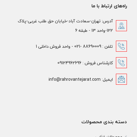
راه‌های ارتباط با ما
آدرس: تهران-سعادت آباد-خیابان حق طلب غربی-پلاک
122-واحد 13 - طبقه 6
تلفن : 88690009 -021 - واحد فروش داخلی 1
کارشناس فروش : 09124962696
ایمیل: info@rahrovantejarat.com
دسته بندی محصولات
محصولات غذایی