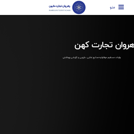
منو
هروان تجارت کهن
واردات مستقیم مواداولیه صنایع غذایی ، دارویی و آرایشی بهداشتی