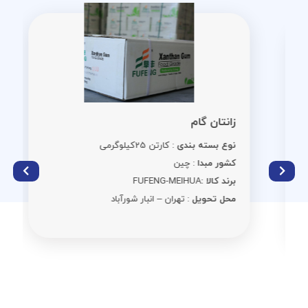
زانتان گام
نوع بسته بندی
: کارتن 25کیلوگرمی
کشور مبدا
: چین
برند کالا :
FUFENG-MEIHUA
محل تحویل
: تهران – انبار شورآباد