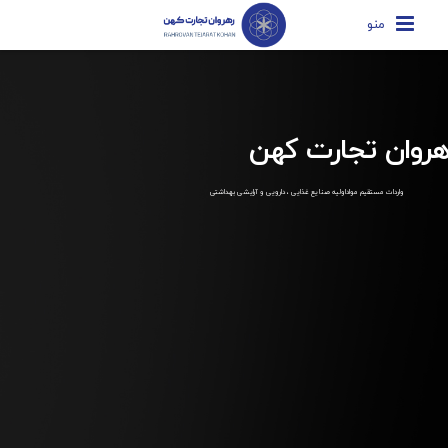
منو
هروان تجارت کهن
واردات مستقیم مواداولیه صنایع غذایی ، دارویی و آرایشی بهداشتی