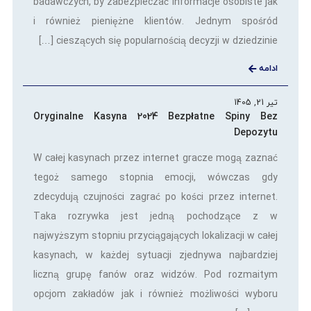
badawczych, by zabezpieczać informacje osobiste jak
i również pieniężne klientów. Jednym spośród
cieszących się popularnością decyzji w dziedzinie […]
ادامه
تیر 21, 1405
Oryginalne Kasyna 2024 Bezpłatne Spiny Bez
Depozytu
W całej kasynach przez internet gracze mogą zaznać
tegoż samego stopnia emocji, wówczas gdy
zdecydują czujności zagrać po kości przez internet.
Taka rozrywka jest jedną pochodzące z w
najwyższym stopniu przyciągających lokalizacji w całej
kasynach, w każdej sytuacji zjednywa najbardziej
liczną grupę fanów oraz widzów. Pod rozmaitym
opcjom zakładów jak i również możliwości wyboru