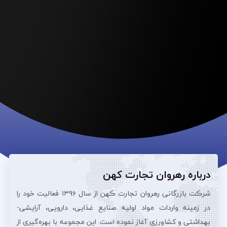
درباره رهروان تجارت کهن
شرڪت بازرگانی رهروان تجارت ڪهن از سال ۱۳۹۶ فعالیت خود را
در زمینه واردات مواد اولیه صنایع غذایی، دارویی، آرایشی‌-
بهداشتی و کشاورزی آغاز نموده است. این مجموعه با بهره‌گیری از