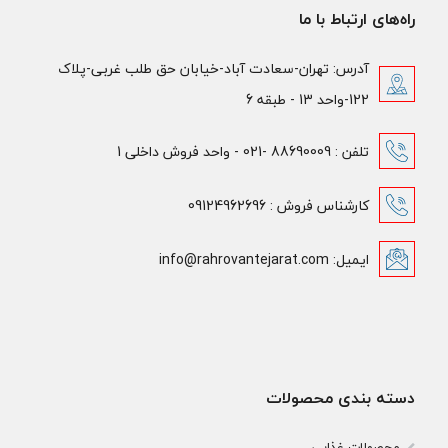
راه‌های ارتباط با ما
آدرس: تهران-سعادت آباد-خیابان حق طلب غربی-پلاک
122-واحد 13 - طبقه 6
تلفن : 88690009 -021 - واحد فروش داخلی 1
کارشناس فروش : 09124962696
ایمیل: info@rahrovantejarat.com
دسته بندی محصولات
محصولات غذایی