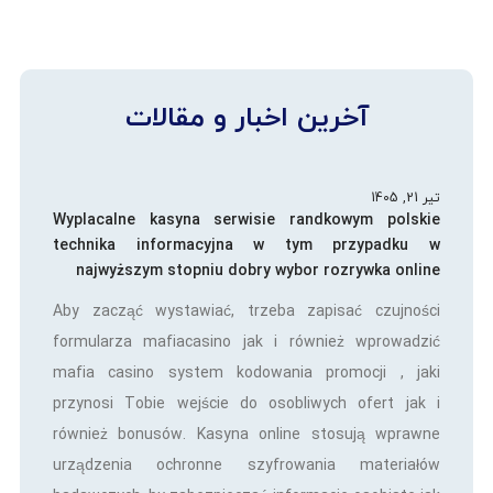
آخرین اخبار و مقالات
تیر 21, 1405
Wyplacalne kasyna serwisie randkowym polskie
technika informacyjna w tym przypadku w
najwyższym stopniu dobry wybor rozrywka online
Aby zacząć wystawiać, trzeba zapisać czujności
formularza mafiacasino jak i również wprowadzić
mafia casino system kodowania promocji , jaki
przynosi Tobie wejście do osobliwych ofert jak i
również bonusów. Kasyna online stosują wprawne
urządzenia ochronne szyfrowania materiałów