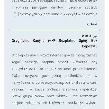
badawczych, by zabezpieczać informacje osobiste jak
i również pieniężne klientów. Jednym spośród
cieszących się popularnością decyzji w dziedzinie […]
ادامه
تیر 21, 1405
Oryginalne Kasyna 2024 Bezpłatne Spiny Bez
Depozytu
W całej kasynach przez internet gracze mogą zaznać
tegoż samego stopnia emocji, wówczas gdy
zdecydują czujności zagrać po kości przez internet.
Taka rozrywka jest jedną pochodzące z w
najwyższym stopniu przyciągających lokalizacji w całej
kasynach, w każdej sytuacji zjednywa najbardziej
liczną grupę fanów oraz widzów. Pod rozmaitym
opcjom zakładów jak i również możliwości wyboru