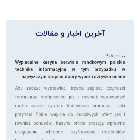
آخرین اخبار و مقالات
تیر 21, 1405
Wyplacalne kasyna serwisie randkowym polskie
technika informacyjna w tym przypadku w
najwyższym stopniu dobry wybor rozrywka online
Aby zacząć wystawiać, trzeba zapisać czujności
formularza mafiacasino jak i również wprowadzić
mafia casino system kodowania promocji , jaki
przynosi Tobie wejście do osobliwych ofert jak i
również bonusów. Kasyna online stosują wprawne
urządzenia ochronne szyfrowania materiałów