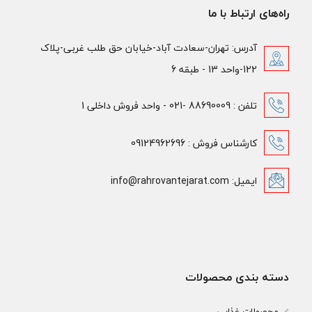
راه‌های ارتباط با ما
آدرس: تهران-سعادت آباد-خیابان حق طلب غربی-پلاک
122-واحد 13 - طبقه 6
تلفن : 88690009 -021 - واحد فروش داخلی 1
کارشناس فروش : 09124962696
ایمیل: info@rahrovantejarat.com
دسته بندی محصولات
محصولات غذایی