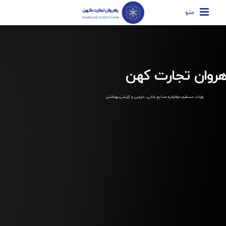
منو
هروان تجارت کهن
واردات مستقیم مواداولیه صنایع غذایی ، دارویی و آرایشی بهداشتی