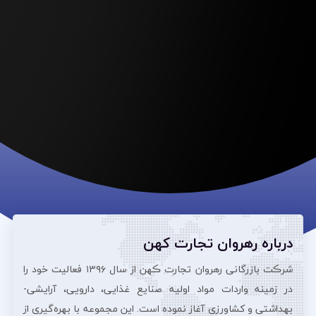
درباره رهروان تجارت کهن
شرڪت بازرگانی رهروان تجارت ڪهن از سال ۱۳۹۶ فعالیت خود را
در زمینه واردات مواد اولیه صنایع غذایی، دارویی، آرایشی‌-
بهداشتی و کشاورزی آغاز نموده است. این مجموعه با بهره‌گیری از