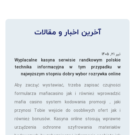
آخرین اخبار و مقالات
تیر 21, 1405
Wyplacalne kasyna serwisie randkowym polskie
technika informacyjna w tym przypadku w
najwyższym stopniu dobry wybor rozrywka online
Aby zacząć wystawiać, trzeba zapisać czujności
formularza mafiacasino jak i również wprowadzić
mafia casino system kodowania promocji , jaki
przynosi Tobie wejście do osobliwych ofert jak i
również bonusów. Kasyna online stosują wprawne
urządzenia ochronne szyfrowania materiałów