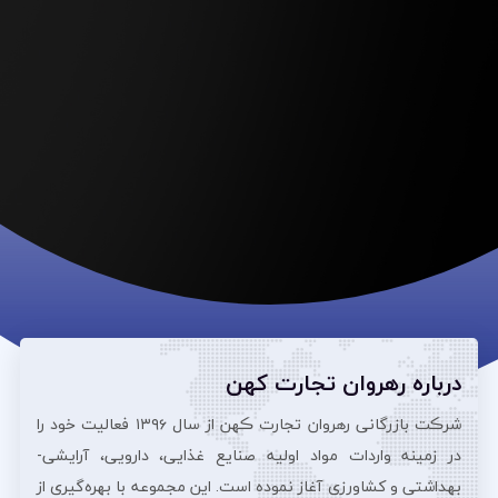
درباره رهروان تجارت کهن
شرڪت بازرگانی رهروان تجارت ڪهن از سال ۱۳۹۶ فعالیت خود را
در زمینه واردات مواد اولیه صنایع غذایی، دارویی، آرایشی‌-
بهداشتی و کشاورزی آغاز نموده است. این مجموعه با بهره‌گیری از