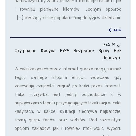
badawczych, by zabezpieczać informacje osobiste jak
i również pieniężne klientów. Jednym spośród
cieszących się popularnością decyzji w dziedzinie […]
ادامه
تیر 21, 1405
Oryginalne Kasyna 2024 Bezpłatne Spiny Bez
Depozytu
W całej kasynach przez internet gracze mogą zaznać
tegoż samego stopnia emocji, wówczas gdy
zdecydują czujności zagrać po kości przez internet.
Taka rozrywka jest jedną pochodzące z w
najwyższym stopniu przyciągających lokalizacji w całej
kasynach, w każdej sytuacji zjednywa najbardziej
liczną grupę fanów oraz widzów. Pod rozmaitym
opcjom zakładów jak i również możliwości wyboru