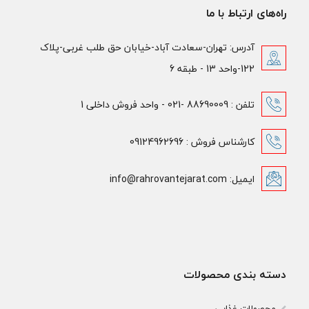
راه‌های ارتباط با ما
آدرس: تهران-سعادت آباد-خیابان حق طلب غربی-پلاک
122-واحد 13 - طبقه 6
تلفن : 88690009 -021 - واحد فروش داخلی 1
کارشناس فروش : 09124962696
ایمیل: info@rahrovantejarat.com
دسته بندی محصولات
محصولات غذایی