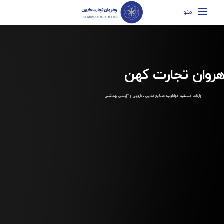
منو
هروان تجارت کهن
واردات مستقیم مواداولیه صنایع غذایی ، دارویی و آرایشی بهداشتی