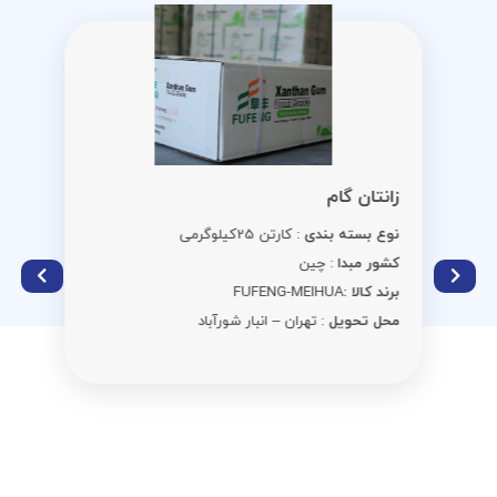
زانتان گام
نوع بسته بندی
: کارتن 25کیلوگرمی
کشور مبدا
: چین
برند کالا :
FUFENG-MEIHUA
محل تحویل
: تهران – انبار شورآباد