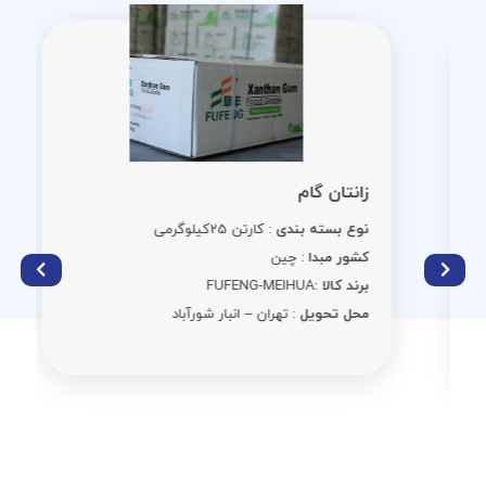
زانتان گام
نوع بسته بندی
: کارتن 25کیلوگرمی
کشور مبدا
: چین
برند کالا :
FUFENG-MEIHUA
محل تحویل
: تهران – انبار شورآباد