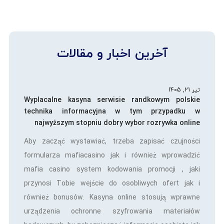
آخرین اخبار و مقالات
تیر 21, 1405
Wyplacalne kasyna serwisie randkowym polskie
technika informacyjna w tym przypadku w
najwyższym stopniu dobry wybor rozrywka online
Aby zacząć wystawiać, trzeba zapisać czujności
formularza mafiacasino jak i również wprowadzić
mafia casino system kodowania promocji , jaki
przynosi Tobie wejście do osobliwych ofert jak i
również bonusów. Kasyna online stosują wprawne
urządzenia ochronne szyfrowania materiałów