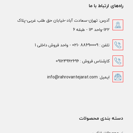
راه‌های ارتباط با ما
آدرس: تهران-سعادت آباد-خیابان حق طلب غربی-پلاک
122-واحد 13 - طبقه 6
تلفن : 88690009 -021 - واحد فروش داخلی 1
کارشناس فروش : 09124962696
ایمیل: info@rahrovantejarat.com
دسته بندی محصولات
محصولات غذایی