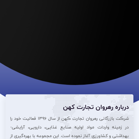
درباره رهروان تجارت کهن
شرڪت بازرگانی رهروان تجارت ڪهن از سال ۱۳۹۶ فعالیت خود را
در زمینه واردات مواد اولیه صنایع غذایی، دارویی، آرایشی‌-
بهداشتی و کشاورزی آغاز نموده است. این مجموعه با بهره‌گیری از