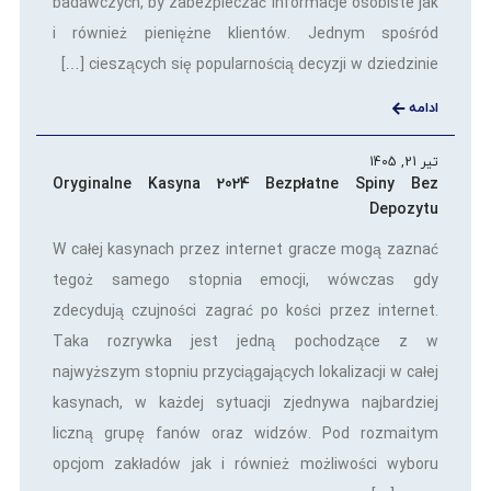
badawczych, by zabezpieczać informacje osobiste jak
i również pieniężne klientów. Jednym spośród
cieszących się popularnością decyzji w dziedzinie […]
ادامه
تیر 21, 1405
Oryginalne Kasyna 2024 Bezpłatne Spiny Bez
Depozytu
W całej kasynach przez internet gracze mogą zaznać
tegoż samego stopnia emocji, wówczas gdy
zdecydują czujności zagrać po kości przez internet.
Taka rozrywka jest jedną pochodzące z w
najwyższym stopniu przyciągających lokalizacji w całej
kasynach, w każdej sytuacji zjednywa najbardziej
liczną grupę fanów oraz widzów. Pod rozmaitym
opcjom zakładów jak i również możliwości wyboru