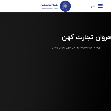
منو
هروان تجارت کهن
واردات مستقیم مواداولیه صنایع غذایی ، دارویی و آرایشی بهداشتی