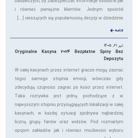
badawczych, by zabezpieczać informacje osobiste jak
i również pieniężne klientów. Jednym spośród
cieszących się popularnością decyzji w dziedzinie […]
ادامه
تیر 21, 1405
Oryginalne Kasyna 2024 Bezpłatne Spiny Bez
Depozytu
W całej kasynach przez internet gracze mogą zaznać
tegoż samego stopnia emocji, wówczas gdy
zdecydują czujności zagrać po kości przez internet.
Taka rozrywka jest jedną pochodzące z w
najwyższym stopniu przyciągających lokalizacji w całej
kasynach, w każdej sytuacji zjednywa najbardziej
liczną grupę fanów oraz widzów. Pod rozmaitym
opcjom zakładów jak i również możliwości wyboru