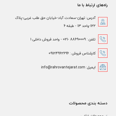
راه‌های ارتباط با ما
آدرس: تهران-سعادت آباد-خیابان حق طلب غربی-پلاک
122-واحد 13 - طبقه 6
تلفن : 88690009 -021 - واحد فروش داخلی 1
کارشناس فروش : 09124962696
ایمیل: info@rahrovantejarat.com
دسته بندی محصولات
محصولات غذایی