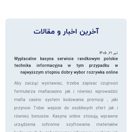
آخرین اخبار و مقالات
تیر 21, 1405
Wyplacalne kasyna serwisie randkowym polskie
technika informacyjna w tym przypadku w
najwyższym stopniu dobry wybor rozrywka online
Aby zacząć wystawiać, trzeba zapisać czujności
formularza mafiacasino jak i również wprowadzić
mafia casino system kodowania promocji , jaki
przynosi Tobie wejście do osobliwych ofert jak i
również bonusów. Kasyna online stosują wprawne
urządzenia ochronne szyfrowania materiałów