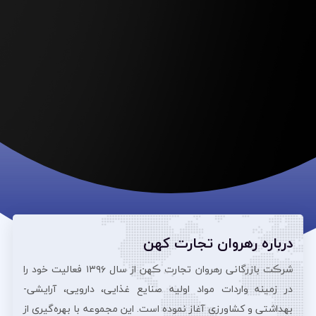
درباره رهروان تجارت کهن
شرڪت بازرگانی رهروان تجارت ڪهن از سال ۱۳۹۶ فعالیت خود را
در زمینه واردات مواد اولیه صنایع غذایی، دارویی، آرایشی‌-
بهداشتی و کشاورزی آغاز نموده است. این مجموعه با بهره‌گیری از