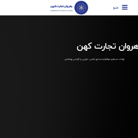
منو
هروان تجارت کهن
واردات مستقیم مواداولیه صنایع غذایی ، دارویی و آرایشی بهداشتی