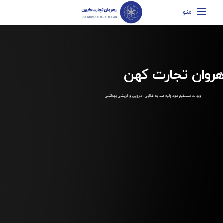
منو
هروان تجارت کهن
واردات مستقیم مواداولیه صنایع غذایی ، دارویی و آرایشی بهداشتی