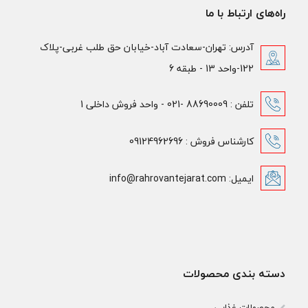
راه‌های ارتباط با ما
آدرس: تهران-سعادت آباد-خیابان حق طلب غربی-پلاک
122-واحد 13 - طبقه 6
تلفن : 88690009 -021 - واحد فروش داخلی 1
کارشناس فروش : 09124962696
ایمیل: info@rahrovantejarat.com
دسته بندی محصولات
محصولات غذایی