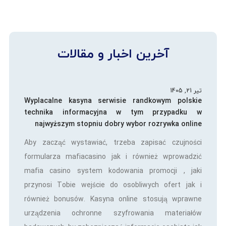
آخرین اخبار و مقالات
تیر 21, 1405
Wyplacalne kasyna serwisie randkowym polskie
technika informacyjna w tym przypadku w
najwyższym stopniu dobry wybor rozrywka online
Aby zacząć wystawiać, trzeba zapisać czujności
formularza mafiacasino jak i również wprowadzić
mafia casino system kodowania promocji , jaki
przynosi Tobie wejście do osobliwych ofert jak i
również bonusów. Kasyna online stosują wprawne
urządzenia ochronne szyfrowania materiałów