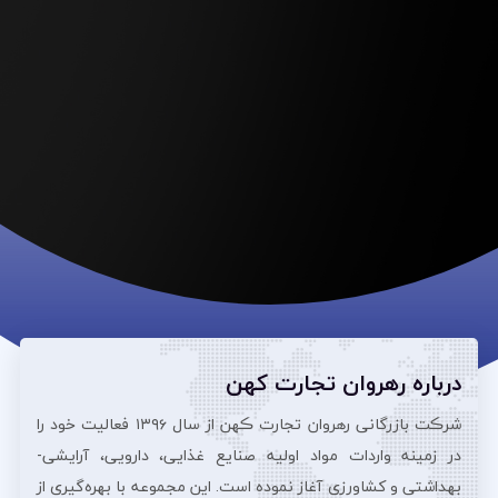
درباره رهروان تجارت کهن
شرڪت بازرگانی رهروان تجارت ڪهن از سال ۱۳۹۶ فعالیت خود را
در زمینه واردات مواد اولیه صنایع غذایی، دارویی، آرایشی‌-
بهداشتی و کشاورزی آغاز نموده است. این مجموعه با بهره‌گیری از