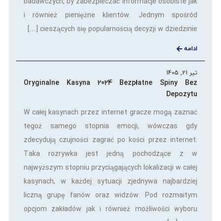
badawczych, by zabezpieczać informacje osobiste jak
i również pieniężne klientów. Jednym spośród
cieszących się popularnością decyzji w dziedzinie […]
ادامه
تیر 21, 1405
Oryginalne Kasyna 2024 Bezpłatne Spiny Bez
Depozytu
W całej kasynach przez internet gracze mogą zaznać
tegoż samego stopnia emocji, wówczas gdy
zdecydują czujności zagrać po kości przez internet.
Taka rozrywka jest jedną pochodzące z w
najwyższym stopniu przyciągających lokalizacji w całej
kasynach, w każdej sytuacji zjednywa najbardziej
liczną grupę fanów oraz widzów. Pod rozmaitym
opcjom zakładów jak i również możliwości wyboru