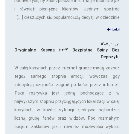
badawczych, by zabezpieczać informacje osobiste jak
i również pieniężne klientów. Jednym spośród
cieszących się popularnością decyzji w dziedzinie […]
ادامه
تیر 21, 1405
Oryginalne Kasyna 2024 Bezpłatne Spiny Bez
Depozytu
W całej kasynach przez internet gracze mogą zaznać
tegoż samego stopnia emocji, wówczas gdy
zdecydują czujności zagrać po kości przez internet.
Taka rozrywka jest jedną pochodzące z w
najwyższym stopniu przyciągających lokalizacji w całej
kasynach, w każdej sytuacji zjednywa najbardziej
liczną grupę fanów oraz widzów. Pod rozmaitym
opcjom zakładów jak i również możliwości wyboru