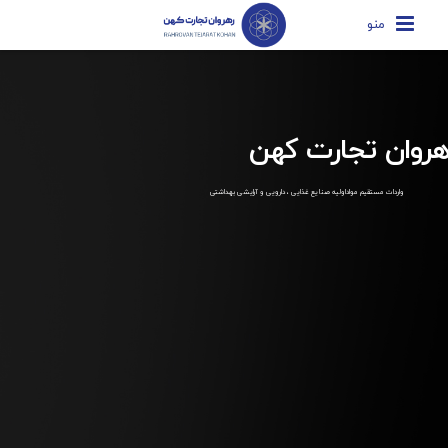
منو
هروان تجارت کهن
واردات مستقیم مواداولیه صنایع غذایی ، دارویی و آرایشی بهداشتی