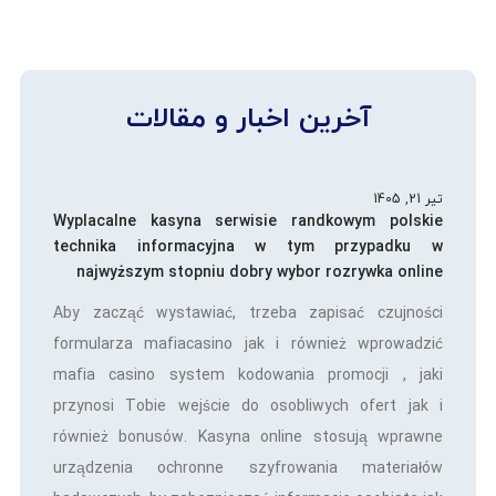
آخرین اخبار و مقالات
تیر 21, 1405
Wyplacalne kasyna serwisie randkowym polskie
technika informacyjna w tym przypadku w
najwyższym stopniu dobry wybor rozrywka online
Aby zacząć wystawiać, trzeba zapisać czujności
formularza mafiacasino jak i również wprowadzić
mafia casino system kodowania promocji , jaki
przynosi Tobie wejście do osobliwych ofert jak i
również bonusów. Kasyna online stosują wprawne
urządzenia ochronne szyfrowania materiałów