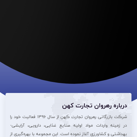
درباره رهروان تجارت کهن
شرڪت بازرگانی رهروان تجارت ڪهن از سال ۱۳۹۶ فعالیت خود را
در زمینه واردات مواد اولیه صنایع غذایی، دارویی، آرایشی‌-
بهداشتی و کشاورزی آغاز نموده است. این مجموعه با بهره‌گیری از