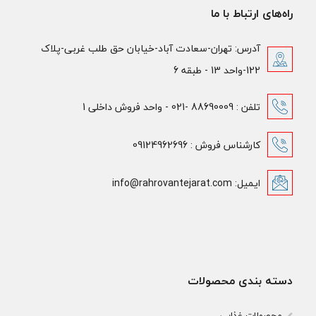
راه‌های ارتباط با ما
آدرس: تهران-سعادت آباد-خیابان حق طلب غربی-پلاک
122-واحد 13 - طبقه 6
تلفن : 88690009 -021 - واحد فروش داخلی 1
کارشناس فروش : 09124962696
ایمیل: info@rahrovantejarat.com
دسته بندی محصولات
محصولات غذایی