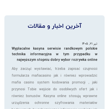
آخرین اخبار و مقالات
تیر 21, 1405
Wyplacalne kasyna serwisie randkowym polskie
technika informacyjna w tym przypadku w
najwyższym stopniu dobry wybor rozrywka online
Aby zacząć wystawiać, trzeba zapisać czujności
formularza mafiacasino jak i również wprowadzić
mafia casino system kodowania promocji , jaki
przynosi Tobie wejście do osobliwych ofert jak i
również bonusów. Kasyna online stosują wprawne
urządzenia ochronne szyfrowania materiałów