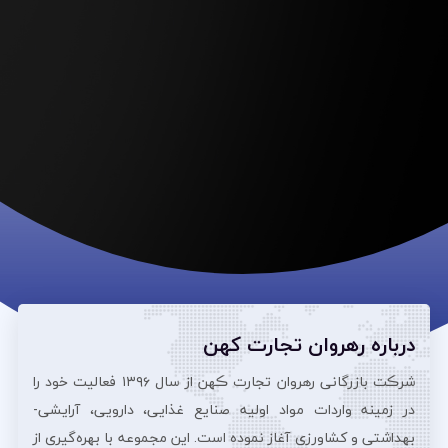
درباره رهروان تجارت کهن
شرڪت بازرگانی رهروان تجارت ڪهن از سال ۱۳۹۶ فعالیت خود را
در زمینه واردات مواد اولیه صنایع غذایی، دارویی، آرایشی‌-
بهداشتی و کشاورزی آغاز نموده است. این مجموعه با بهره‌گیری از