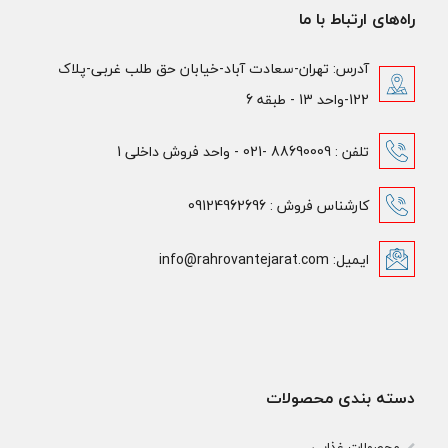
راه‌های ارتباط با ما
آدرس: تهران-سعادت آباد-خیابان حق طلب غربی-پلاک
122-واحد 13 - طبقه 6
تلفن : 88690009 -021 - واحد فروش داخلی 1
کارشناس فروش : 09124962696
ایمیل: info@rahrovantejarat.com
دسته بندی محصولات
محصولات غذایی