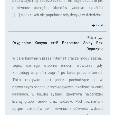
badawczych, by zabezpieczać informacje osobiste jak
i również pieniężne klientów. Jednym spośród
cieszących się popularnością decyzji w dziedzinie […]
ادامه
تیر 21, 1405
Oryginalne Kasyna 2024 Bezpłatne Spiny Bez
Depozytu
W całej kasynach przez internet gracze mogą zaznać
tegoż samego stopnia emocji, wówczas gdy
zdecydują czujności zagrać po kości przez internet.
Taka rozrywka jest jedną pochodzące z w
najwyższym stopniu przyciągających lokalizacji w całej
kasynach, w każdej sytuacji zjednywa najbardziej
liczną grupę fanów oraz widzów. Pod rozmaitym
opcjom zakładów jak i również możliwości wyboru