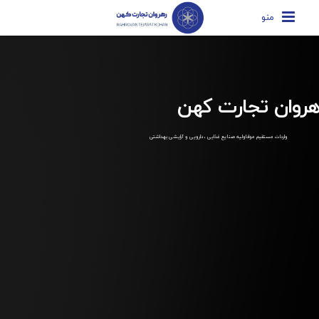
منو
هروان تجارت کهن
واردات مستقیم مواداولیه صنایع غذایی ، دارویی و آرایشی بهداشتی