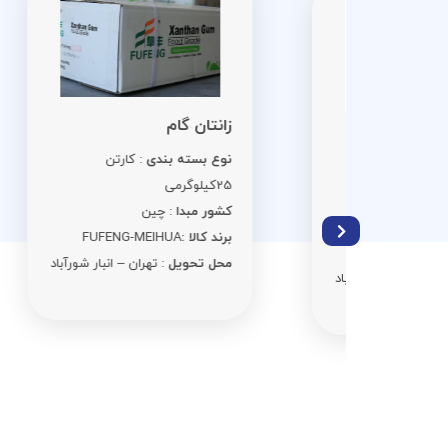
اس
زانتان گام
نو
نوع بسته بندی
: کارتن
ن 25
کی
25کیلوگرمی
کش
کشور مبدا
: چین
برن
برند کالا :
FUFENG-MEIHUA
مح
محل تحویل
: تهران – انبار شورآباد
ر شورآباد