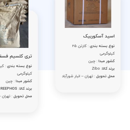
ید آسکوربیک
ع بسته بندی
: کارتن 25
لوگرمی
تری کلسیم فسفات
ور مبدا
: چین
نوع بسته بندی
: کیسه 25
د کالا:
Zibo
کیلوگرمی
ل تحویل
: تهران – انبار شورآباد
کشور مبدا
: چین
برند کالا: REEPHOS
محل تحویل
: تهران – انبار شورآبا