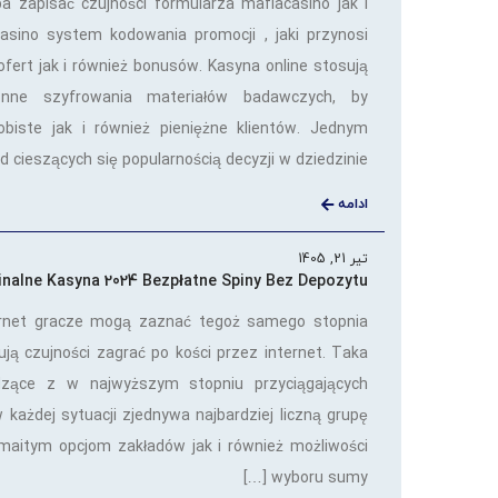
a zapisać czujności formularza mafiacasino jak i
asino system kodowania promocji , jaki przynosi
ofert jak i również bonusów. Kasyna online stosują
nne szyfrowania materiałów badawczych, by
obiste jak i również pieniężne klientów. Jednym
 cieszących się popularnością decyzji w dziedzinie […]
ادامه
تیر 21, 1405
inalne Kasyna 2024 Bezpłatne Spiny Bez Depozytu
ernet gracze mogą zaznać tegoż samego stopnia
ą czujności zagrać po kości przez internet. Taka
dzące z w najwyższym stopniu przyciągających
 w każdej sytuacji zjednywa najbardziej liczną grupę
maitym opcjom zakładów jak i również możliwości
wyboru sumy […]