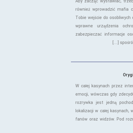
Aby zacząć wystawiać, trzeb
również wprowadzić mafia c
Tobie wejście do osobliwych 
wprawne urządzenia ochro
zabezpieczać informacje os
spośród
Oryg
W całej kasynach przez int
emocji, wówczas gdy zdecyduj
rozrywka jest jedną pocho
lokalizacji w całej kasynach,
fanów oraz widzów. Pod roz