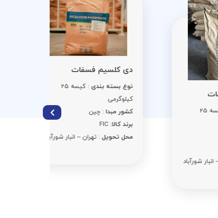
سوربات 
دی کلسیم فسفات
نوع بست
نوع بسته بندی
: کیسه 25
کیلوگرمی
کیلوگرمی
کشور مبد
کشور مبدا
: چین
برند کالا:
C
برند کالا:
FIC
محل تحوی
محل تحویل
: تهران – انبار شورآباد
د