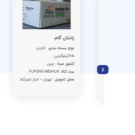
اس
زانتان گام
نو
نوع بسته بندی
: کارتن
ن 25
کی
25کیلوگرمی
کش
کشور مبدا
: چین
برن
برند کالا :
FUFENG-MEIHUA
مح
محل تحویل
: تهران – انبار شورآباد
ر شورآباد