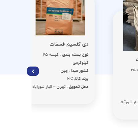
سوربات 
دی کلسیم فسفات
نوع بست
نوع بسته بندی
: کیسه 25
کیلوگرمی
کیلوگرمی
کشور مبد
کشور مبدا
: چین
برند کالا:
C
برند کالا:
FIC
محل تحوی
محل تحویل
: تهران – انبار شورآباد
د