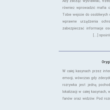
Aby zacząć wystawiać, trzeb
również wprowadzić mafia c
Tobie wejście do osobliwych 
wprawne urządzenia ochro
zabezpieczać informacje os
spośród
Oryg
W całej kasynach przez int
emocji, wówczas gdy zdecyduj
rozrywka jest jedną pocho
lokalizacji w całej kasynach,
fanów oraz widzów. Pod roz