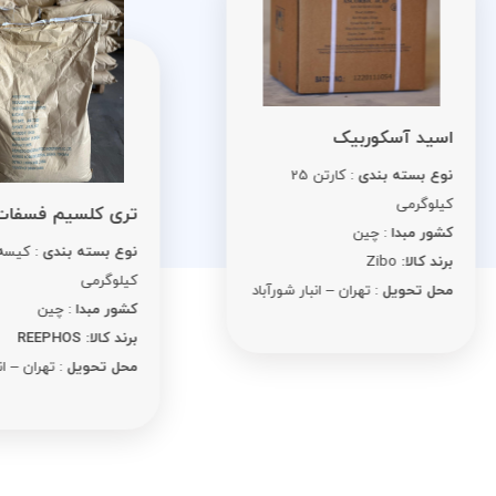
ید آسکوربیک
ع بسته بندی
: کارتن 25
لوگرمی
تری کلسیم فسفات
ور مبدا
: چین
نوع بسته بندی
: کیسه 25
د کالا:
Zibo
کیلوگرمی
ل تحویل
: تهران – انبار شورآباد
کشور مبدا
: چین
برند کالا: REEPHOS
محل تحویل
: تهران – انبار شورآبا