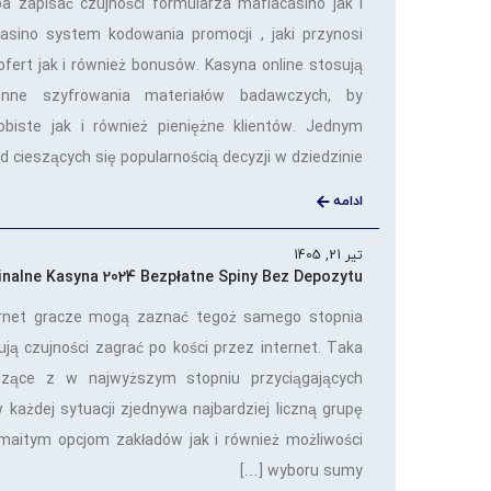
a zapisać czujności formularza mafiacasino jak i
asino system kodowania promocji , jaki przynosi
ofert jak i również bonusów. Kasyna online stosują
nne szyfrowania materiałów badawczych, by
obiste jak i również pieniężne klientów. Jednym
 cieszących się popularnością decyzji w dziedzinie […]
ادامه
تیر 21, 1405
inalne Kasyna 2024 Bezpłatne Spiny Bez Depozytu
ernet gracze mogą zaznać tegoż samego stopnia
ą czujności zagrać po kości przez internet. Taka
dzące z w najwyższym stopniu przyciągających
 w każdej sytuacji zjednywa najbardziej liczną grupę
maitym opcjom zakładów jak i również możliwości
wyboru sumy […]