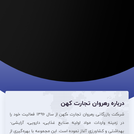
درباره رهروان تجارت کهن
شرڪت بازرگانی رهروان تجارت ڪهن از سال ۱۳۹۶ فعالیت خود را
در زمینه واردات مواد اولیه صنایع غذایی، دارویی، آرایشی‌-
بهداشتی و کشاورزی آغاز نموده است. این مجموعه با بهره‌گیری از