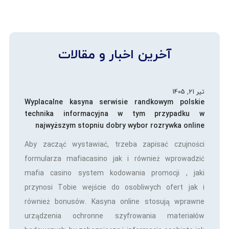
آخرین اخبار و مقالات
تیر 21, 1405
Wyplacalne kasyna serwisie randkowym polskie
technika informacyjna w tym przypadku w
najwyższym stopniu dobry wybor rozrywka online
Aby zacząć wystawiać, trzeba zapisać czujności
formularza mafiacasino jak i również wprowadzić
mafia casino system kodowania promocji , jaki
przynosi Tobie wejście do osobliwych ofert jak i
również bonusów. Kasyna online stosują wprawne
urządzenia ochronne szyfrowania materiałów