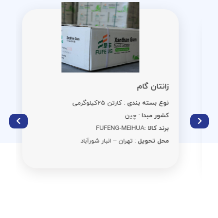
زانتان گام
نوع بسته بندی
: کارتن 25کیلوگرمی
کشور مبدا
: چین
برند کالا :
FUFENG-MEIHUA
محل تحویل
: تهران – انبار شورآباد