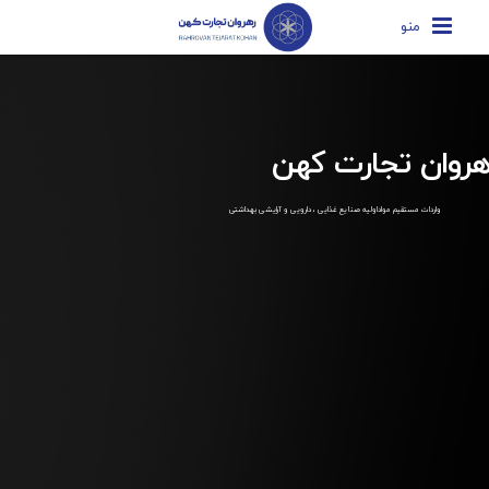
منو
هروان تجارت کهن
واردات مستقیم مواداولیه صنایع غذایی ، دارویی و آرایشی بهداشتی