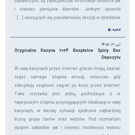
badawczych, by zabezpieczać informacje osobiste jak
i również pieniężne klientów. Jednym spośród
cieszących się popularnością decyzji w dziedzinie […]
ادامه
تیر 21, 1405
Oryginalne Kasyna 2024 Bezpłatne Spiny Bez
Depozytu
W całej kasynach przez internet gracze mogą zaznać
tegoż samego stopnia emocji, wówczas gdy
zdecydują czujności zagrać po kości przez internet.
Taka rozrywka jest jedną pochodzące z w
najwyższym stopniu przyciągających lokalizacji w całej
kasynach, w każdej sytuacji zjednywa najbardziej
liczną grupę fanów oraz widzów. Pod rozmaitym
opcjom zakładów jak i również możliwości wyboru