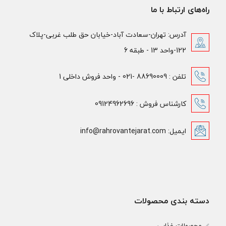
راه‌های ارتباط با ما
آدرس: تهران-سعادت آباد-خیابان حق طلب غربی-پلاک
122-واحد 13 - طبقه 6
تلفن : 88690009 -021 - واحد فروش داخلی 1
کارشناس فروش : 09124962696
ایمیل: info@rahrovantejarat.com
دسته بندی محصولات
محصولات غذایی