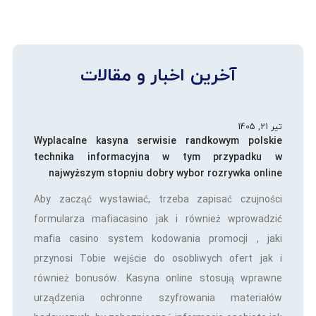
آخرین اخبار و مقالات
تیر 21, 1405
Wyplacalne kasyna serwisie randkowym polskie
technika informacyjna w tym przypadku w
najwyższym stopniu dobry wybor rozrywka online
Aby zacząć wystawiać, trzeba zapisać czujności
formularza mafiacasino jak i również wprowadzić
mafia casino system kodowania promocji , jaki
przynosi Tobie wejście do osobliwych ofert jak i
również bonusów. Kasyna online stosują wprawne
urządzenia ochronne szyfrowania materiałów