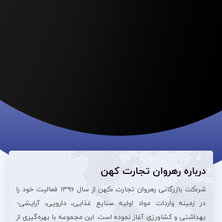
درباره رهروان تجارت کهن
شرڪت بازرگانی رهروان تجارت ڪهن از سال ۱۳۹۶ فعالیت خود را
در زمینه واردات مواد اولیه صنایع غذایی، دارویی، آرایشی‌-
بهداشتی و کشاورزی آغاز نموده است. این مجموعه با بهره‌گیری از