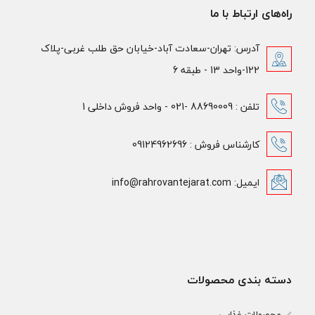
راه‌های ارتباط با ما
آدرس: تهران-سعادت آباد-خیابان حق طلب غربی-پلاک
122-واحد 13 - طبقه 6
تلفن : 88690009 -021 - واحد فروش داخلی 1
کارشناس فروش : 09124962696
ایمیل: info@rahrovantejarat.com
دسته بندی محصولات
محصولات غذایی