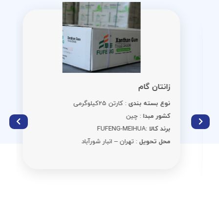
زانتان گام
نوع بسته بندی
: کارتن 25کیلوگرمی
کشور مبدا
: چین
برند کالا :
FUFENG-MEIHUA
محل تحویل
: تهران – انبار شورآباد