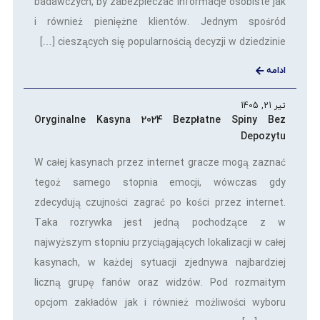
badawczych, by zabezpieczać informacje osobiste jak
i również pieniężne klientów. Jednym spośród
cieszących się popularnością decyzji w dziedzinie […]
ادامه
تیر 21, 1405
Oryginalne Kasyna 2024 Bezpłatne Spiny Bez
Depozytu
W całej kasynach przez internet gracze mogą zaznać
tegoż samego stopnia emocji, wówczas gdy
zdecydują czujności zagrać po kości przez internet.
Taka rozrywka jest jedną pochodzące z w
najwyższym stopniu przyciągających lokalizacji w całej
kasynach, w każdej sytuacji zjednywa najbardziej
liczną grupę fanów oraz widzów. Pod rozmaitym
opcjom zakładów jak i również możliwości wyboru