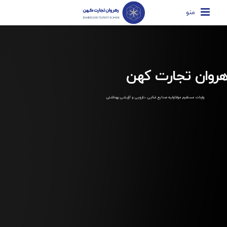
منو
هروان تجارت کهن
واردات مستقیم مواداولیه صنایع غذایی ، دارویی و آرایشی بهداشتی