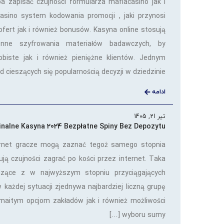
a zapisać czujności formularza mafiacasino jak i
asino system kodowania promocji , jaki przynosi
ofert jak i również bonusów. Kasyna online stosują
nne szyfrowania materiałów badawczych, by
obiste jak i również pieniężne klientów. Jednym
 cieszących się popularnością decyzji w dziedzinie […]
ادامه
تیر 21, 1405
inalne Kasyna 2024 Bezpłatne Spiny Bez Depozytu
ernet gracze mogą zaznać tegoż samego stopnia
ą czujności zagrać po kości przez internet. Taka
dzące z w najwyższym stopniu przyciągających
 w każdej sytuacji zjednywa najbardziej liczną grupę
maitym opcjom zakładów jak i również możliwości
wyboru sumy […]