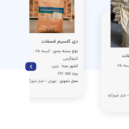
سوربات 
دی کلسیم فسفات
نوع بست
نوع بسته بندی
: کیسه 25
کیلوگرمی
کیلوگرمی
کشور مبد
کشور مبدا
: چین
برند کالا:
C
برند کالا:
FIC
محل تحوی
محل تحویل
: تهران – انبار شورآباد
د