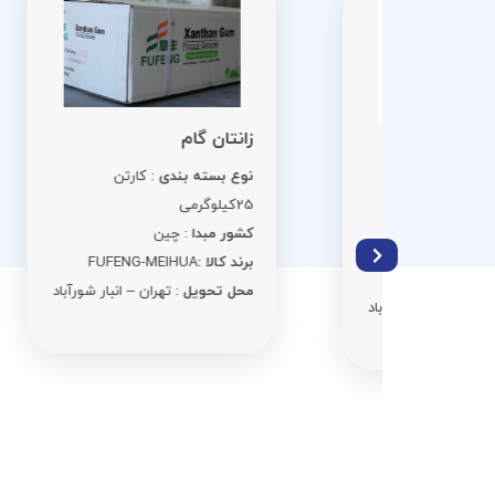
اس
زانتان گام
نو
نوع بسته بندی
: کارتن
ن 25
کی
25کیلوگرمی
کش
کشور مبدا
: چین
برن
برند کالا :
FUFENG-MEIHUA
مح
محل تحویل
: تهران – انبار شورآباد
ر شورآباد