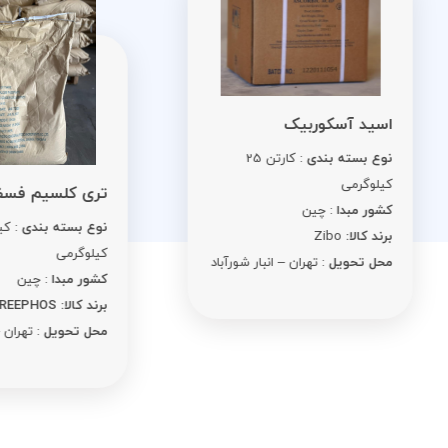
ید آسکوربیک
ع بسته بندی
: کارتن 25
لوگرمی
تری کلسیم فسفات
ور مبدا
: چین
نوع بسته بندی
: کیسه 25
د کالا:
Zibo
کیلوگرمی
ل تحویل
: تهران – انبار شورآباد
کشور مبدا
: چین
برند کالا: REEPHOS
محل تحویل
: تهران – انبار شورآبا