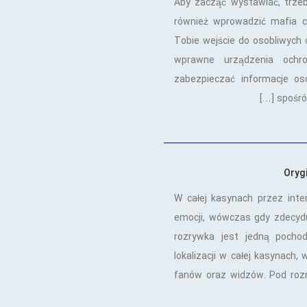
Aby zacząć wystawiać, trzeb
również wprowadzić mafia c
Tobie wejście do osobliwych 
wprawne urządzenia ochro
zabezpieczać informacje os
spośród
Oryg
W całej kasynach przez int
emocji, wówczas gdy zdecyduj
rozrywka jest jedną pocho
lokalizacji w całej kasynach,
fanów oraz widzów. Pod roz