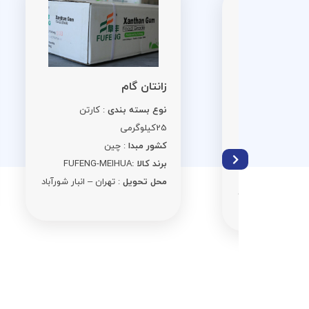
اس
زانتان گام
نو
نوع بسته بندی
: کارتن
ن 25
کی
25کیلوگرمی
کش
کشور مبدا
: چین
برن
برند کالا :
FUFENG-MEIHUA
مح
محل تحویل
: تهران – انبار شورآباد
ر شورآباد