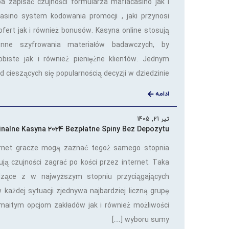
a zapisać czujności formularza mafiacasino jak i
asino system kodowania promocji , jaki przynosi
ofert jak i również bonusów. Kasyna online stosują
nne szyfrowania materiałów badawczych, by
obiste jak i również pieniężne klientów. Jednym
 cieszących się popularnością decyzji w dziedzinie […]
ادامه
تیر 21, 1405
inalne Kasyna 2024 Bezpłatne Spiny Bez Depozytu
ernet gracze mogą zaznać tegoż samego stopnia
ą czujności zagrać po kości przez internet. Taka
dzące z w najwyższym stopniu przyciągających
 w każdej sytuacji zjednywa najbardziej liczną grupę
maitym opcjom zakładów jak i również możliwości
wyboru sumy […]