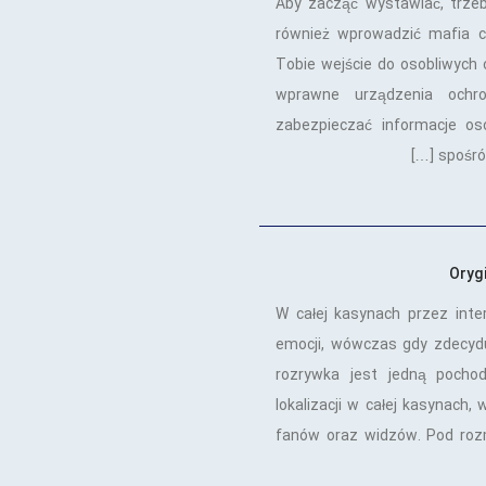
Aby zacząć wystawiać, trzeb
również wprowadzić mafia c
Tobie wejście do osobliwych 
wprawne urządzenia ochro
zabezpieczać informacje os
spośród
Oryg
W całej kasynach przez int
emocji, wówczas gdy zdecyduj
rozrywka jest jedną pocho
lokalizacji w całej kasynach,
fanów oraz widzów. Pod roz