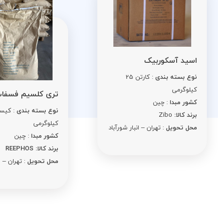
ید آسکوربیک
ع بسته بندی
: کارتن 25
لوگرمی
تری کلسیم فسفات
ور مبدا
: چین
نوع بسته بندی
: کیسه 25
د کالا:
Zibo
کیلوگرمی
ل تحویل
: تهران – انبار شورآباد
کشور مبدا
: چین
برند کالا: REEPHOS
محل تحویل
: تهران – انبار شورآبا