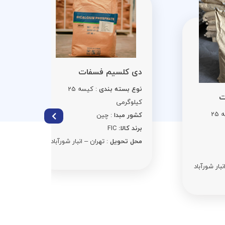
سوربات 
دی کلسیم فسفات
نوع بست
نوع بسته بندی
: کیسه 25
کیلوگرمی
کیلوگرمی
کشور مبد
کشور مبدا
: چین
برند کالا:
C
برند کالا:
FIC
محل تحوی
محل تحویل
: تهران – انبار شورآباد
د