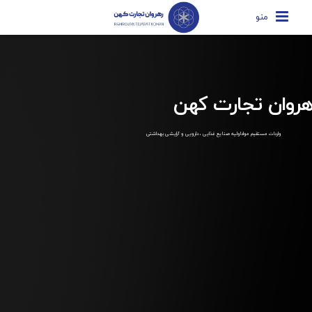
منو
هروان تجارت کهن
واردات مستقیم مواداولیه صنایع غذایی ، دارویی و آرایشی بهداشتی