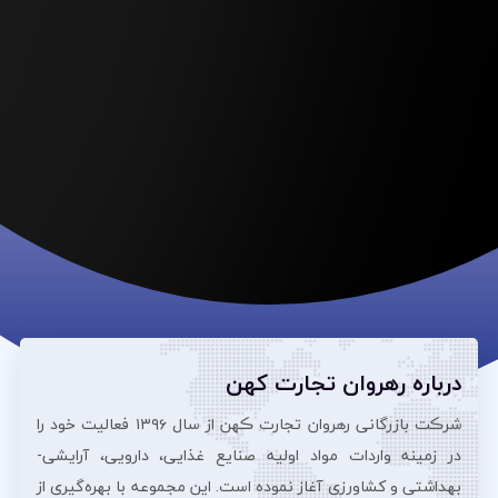
درباره رهروان تجارت کهن
شرڪت بازرگانی رهروان تجارت ڪهن از سال ۱۳۹۶ فعالیت خود را
در زمینه واردات مواد اولیه صنایع غذایی، دارویی، آرایشی‌-
بهداشتی و کشاورزی آغاز نموده است. این مجموعه با بهره‌گیری از