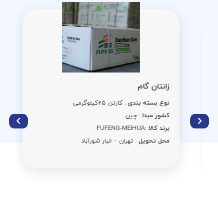
زانتان گام
نوع بسته بندی
: کارتن 25کیلوگرمی
کشور مبدا
: چین
برند کالا :
FUFENG-MEIHUA
محل تحویل
: تهران – انبار شورآباد