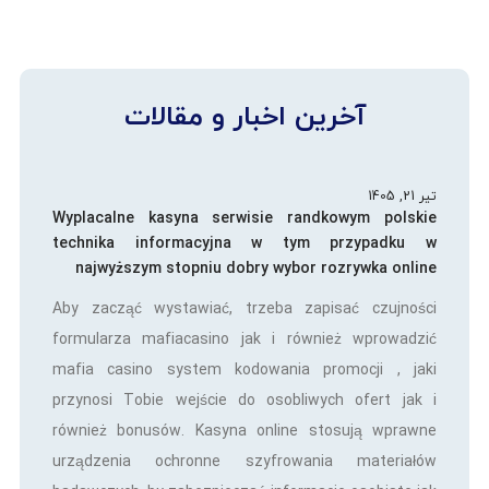
آخرین اخبار و مقالات
تیر 21, 1405
Wyplacalne kasyna serwisie randkowym polskie
technika informacyjna w tym przypadku w
najwyższym stopniu dobry wybor rozrywka online
Aby zacząć wystawiać, trzeba zapisać czujności
formularza mafiacasino jak i również wprowadzić
mafia casino system kodowania promocji , jaki
przynosi Tobie wejście do osobliwych ofert jak i
również bonusów. Kasyna online stosują wprawne
urządzenia ochronne szyfrowania materiałów