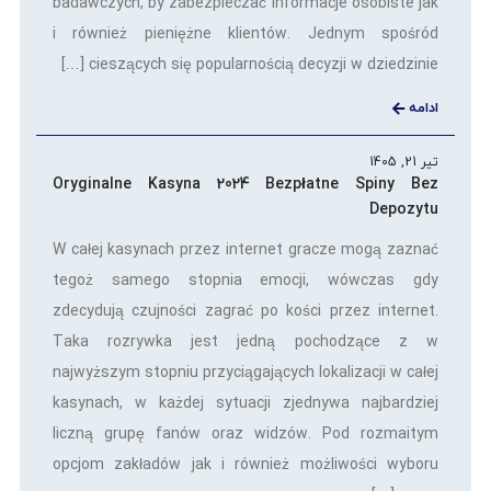
badawczych, by zabezpieczać informacje osobiste jak
i również pieniężne klientów. Jednym spośród
cieszących się popularnością decyzji w dziedzinie […]
ادامه
تیر 21, 1405
Oryginalne Kasyna 2024 Bezpłatne Spiny Bez
Depozytu
W całej kasynach przez internet gracze mogą zaznać
tegoż samego stopnia emocji, wówczas gdy
zdecydują czujności zagrać po kości przez internet.
Taka rozrywka jest jedną pochodzące z w
najwyższym stopniu przyciągających lokalizacji w całej
kasynach, w każdej sytuacji zjednywa najbardziej
liczną grupę fanów oraz widzów. Pod rozmaitym
opcjom zakładów jak i również możliwości wyboru