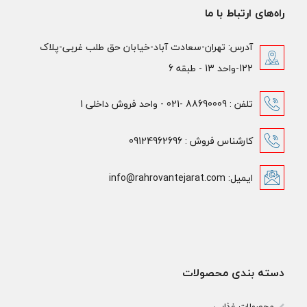
راه‌های ارتباط با ما
آدرس: تهران-سعادت آباد-خیابان حق طلب غربی-پلاک
122-واحد 13 - طبقه 6
تلفن : 88690009 -021 - واحد فروش داخلی 1
کارشناس فروش : 09124962696
ایمیل: info@rahrovantejarat.com
دسته بندی محصولات
محصولات غذایی