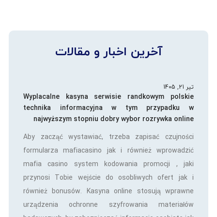
آخرین اخبار و مقالات
تیر 21, 1405
Wyplacalne kasyna serwisie randkowym polskie
technika informacyjna w tym przypadku w
najwyższym stopniu dobry wybor rozrywka online
Aby zacząć wystawiać, trzeba zapisać czujności
formularza mafiacasino jak i również wprowadzić
mafia casino system kodowania promocji , jaki
przynosi Tobie wejście do osobliwych ofert jak i
również bonusów. Kasyna online stosują wprawne
urządzenia ochronne szyfrowania materiałów