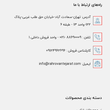
راه‌های ارتباط با ما
آدرس: تهران-سعادت آباد-خیابان حق طلب غربی-پلاک
122-واحد 13 - طبقه 6
تلفن : 88690009 -021 - واحد فروش داخلی 1
کارشناس فروش : 09124962696
ایمیل: info@rahrovantejarat.com
دسته بندی محصولات
محصولات غذایی