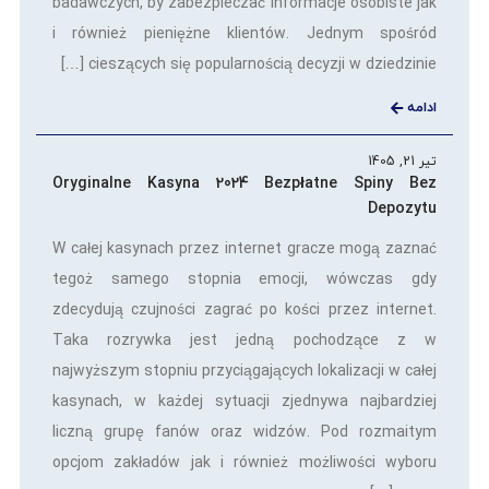
badawczych, by zabezpieczać informacje osobiste jak
i również pieniężne klientów. Jednym spośród
cieszących się popularnością decyzji w dziedzinie […]
ادامه
تیر 21, 1405
Oryginalne Kasyna 2024 Bezpłatne Spiny Bez
Depozytu
W całej kasynach przez internet gracze mogą zaznać
tegoż samego stopnia emocji, wówczas gdy
zdecydują czujności zagrać po kości przez internet.
Taka rozrywka jest jedną pochodzące z w
najwyższym stopniu przyciągających lokalizacji w całej
kasynach, w każdej sytuacji zjednywa najbardziej
liczną grupę fanów oraz widzów. Pod rozmaitym
opcjom zakładów jak i również możliwości wyboru