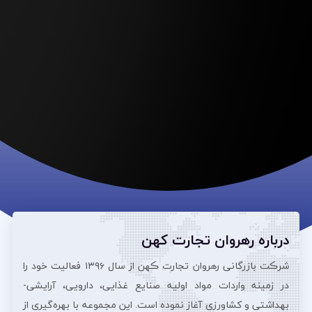
درباره رهروان تجارت کهن
شرڪت بازرگانی رهروان تجارت ڪهن از سال ۱۳۹۶ فعالیت خود را
در زمینه واردات مواد اولیه صنایع غذایی، دارویی، آرایشی‌-
بهداشتی و کشاورزی آغاز نموده است. این مجموعه با بهره‌گیری از