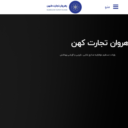
منو
هروان تجارت کهن
واردات مستقیم مواداولیه صنایع غذایی ، دارویی و آرایشی بهداشتی